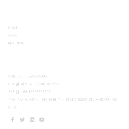
제품 카테고리
CMM
VMM
예비 부품
문의하기
전화: +86-15596686895
이메일: 해외0711@vip.163.com
왓츠앱: +86-15596686895
주소: 산시성 시안시 하이테크 존 시타이로 526호 정보산업단지 4동
C1-01