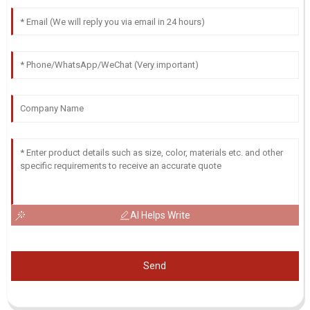
AI Helps Write
Send