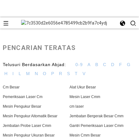
PENCARIAN TERATAS
Telusuri Berdasarkan Abjad:
0-9
A
B
C
D
F
G
H
I
L
M
N
O
P
R
S
T
V
Cm Besar
Alat Ukur Besar
Pemeriksaan Laser Cm
Mesin Laser Cmm
Mesin Pengukur Besar
cm laser
Mesin Pengukur Aitomatik Besar
Jembatan Bergerak Besar Cmm
Jembatan Probe Laser Cmm
Gantri Pemeriksaan Laser Cmm
Mesin Pengukur Ukuran Besar
Mesin Cmm Besar