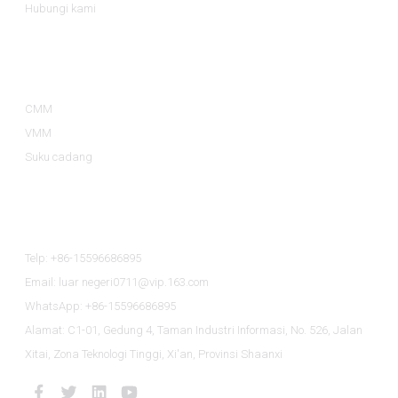
Hubungi kami
Kategori Produk
CMM
VMM
Suku cadang
Hubungi Kami
Telp: +86-15596686895
Email: luar negeri0711@vip.163.com
WhatsApp: +86-15596686895
Alamat: C1-01, Gedung 4, Taman Industri Informasi, No. 526, Jalan
Xitai, Zona Teknologi Tinggi, Xi'an, Provinsi Shaanxi