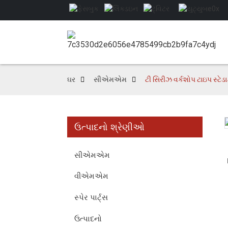
ઘર
સીએમએમ
ટી સિરીઝ વર્કશોપ ટાઇપ સ્ટેડ
ઉત્પાદનો શ્રેણીઓ
Loading...
Loading...
સીએમએમ
વીએમએમ
સ્પેર પાર્ટ્સ
ઉત્પાદનો