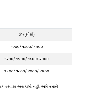
ઝેડ(મીમી)
૧૦૦૦/ ૧૨૦૦/ ૧૫૦૦
૧૨૦૦/ ૧૫૦૦/ ૧૮૦૦/ ૨૦૦૦
૧૫૦૦/ ૧૮૦૦/ ૨૦૦૦/ ૨૫૦૦
ંપર્ક કરવામાં અચકાશો નહીં, અમે તમારી