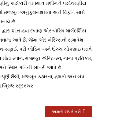
ેણીનું કાર્યકારી તાપમાન મશીનને પર્યાવરણીય
ે મજબૂત અનુકૂલનક્ષમતા અને વિકૃતિ સામે
નાવે છે.
 દ્વારા શાંત હવા દબાણ એર-બેરિંગ માર્ગદર્શિકા
વામાં આવે છે, જેમાં એર બેરિંગ્સનો સમાવેશ
સ્વ-સફાઈ, પ્રી-લોડિંગ અને ઉચ્ચ ચોકસાઇ ધરાવે
સના મોટા સ્પાન, મજબૂત એન્ટિ-સ્વ, નાના પ્રતિકાર,
અને સ્થિર ગતિની ખાતરી આપે છે.
ંપૂર્ણ શૈલી, મજબૂત કઠોરતા, હલકો અને બંધ
લ બ્રિજ સ્ટ્રક્ચર
અમારો સંપર્ક કરો