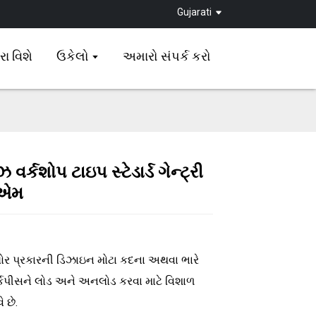
Gujarati
ા વિશે
ઉકેલો
અમારો સંપર્ક કરો
 વર્કશોપ ટાઇપ સ્ટેડાર્ડ ગેન્ટ્રી
Loading...
Loading...
Loading...
Loading...
એમ
ફ્લોર પ્રકારની ડિઝાઇન મોટા કદના અથવા ભારે
ર્કપીસને લોડ અને અનલોડ કરવા માટે વિશાળ
 છે.