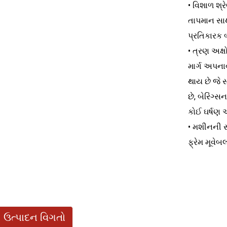
• વિશાળ શ્ર
તાપમાન સાથ
પ્રતિકારક બ
• ત્રણ અક્ષો
માર્ગ અપનાવ
થાય છે જે 
છે, બેરિંગ્
કોઈ ઘર્ષણ 
• મશીનની સ
ફ્રેમ મૂવેબ
ઉત્પાદન વિગતો