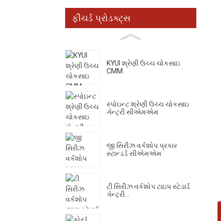
ફીચર્ડ પ્રોડક્ટ્સ
KYUI શ્રેણી ઉચ્ચ ચોકસાઇ
CMM
સ્પોઇન્ટ શ્રેણી ઉચ્ચ ચોકસાઇ
ગેન્ટ્રી સીએમએમ
જી સિરીઝ વર્કશોપ પ્રકાર
સ્ટાન્ડર્ડ સીએમએમ
ટી સિરીઝ વર્કશોપ ટાઇપ સ્ટેડાર્ડ
ગેન્ટ્રી...