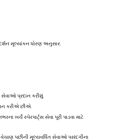
્શન મૂલ્યાંકન ધોરણ અનુસાર.
ેવાઓ પ્રદાન કરીશું.
રદાન કરીએ છીએ.
ા ખર્ચે સ્પેરપાર્ટ્સ સેવા પૂરી પાડવા માટે
ય વેચાણ પછીની મૂલ્યવર્ધિત સેવાઓ પસંદગીના