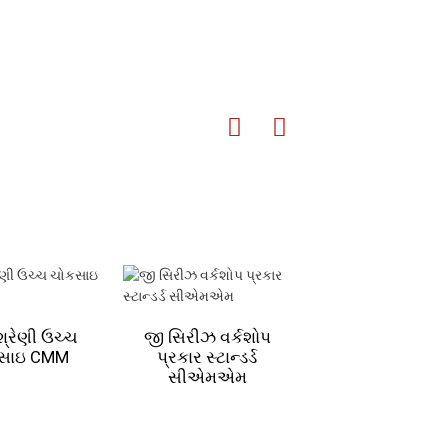
શ્રેણી ઉચ્ચ
જી સિરીઝ વર્કશોપ
ઓપ્ટિક I શ્રેણી 
સાઇ CMM
પ્રકાર સ્ટાન્ડર્ડ
મૂવેબલ ઓટોમેટ
સીએમએમ
VMM