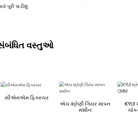
ાવે પૂરી પાડીશું.
સંબંધિત વસ્તુઓ
સીએમએમ ફિક્સ્ચર
એચ શ્રેણી ગિયર માપન
KYUI 
મશીન
ચોક