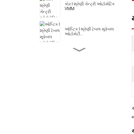
કોર I શ્રેણી ગેન્ટ્રી ઓટોમેટિક
VMM
ઓપ્ટિક I શ્રેણી ટેબલ મૂવેબલ
ઓટોમેટી...
ઓપ્ટિક II શ્રેણી બ્રિજ મૂવેબલ
ઓટોમા...
કોર II શ્રેણી ઉચ્ચ ચોકસાઇ
VMM
કોર III શ્રેણી એક-ક્લિક
અ
ઓટોમેટિક VMM
જ
એચ શ્રેણી ગિયર માપન મશીન