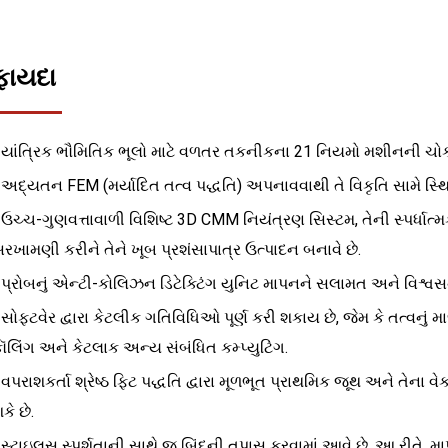
ફાયદા
 યાંત્રિક ભૌમિતિક ભૂલો માટે વળતર તકનીકના 21 નિયમો મશીનની ચોકસા
 અદ્યતન FEM (મર્યાદિત તત્વ પદ્ધતિ) અપનાવવાથી તે વિકૃતિ સામે સ્થિ
 ઉચ્ચ-ગુણવત્તાવાળી વિશિષ્ટ 3D CMM નિયંત્રણ સિસ્ટમ, તેની સ્પર્ધાત્
રખામણી કરીને તેને ખૂબ પ્રશંસાપાત્ર ઉત્પાદન બનાવે છે.
 પ્રોબનું એન્ટી-કોલિઝન ડિટેક્ટિંગ યુનિટ માપનને સલામત અને વિશ્વસ
 સોફ્ટવેર દ્વારા કેટલીક ગતિવિધિઓ પૂર્ણ કરી શકાય છે, જેમ કે તત્વનું માળખ
ૉલિંગ અને કેટલાક અન્ય સંબંધિત કમ્પ્યુટિંગ.
 વપરાશકર્તા શ્રેષ્ઠ ફિટ પદ્ધતિ દ્વારા મૂળભૂત પ્રાથમિક જૂથ અને તેન
કે છે.
 સ્ટાઇલસ સ્પર્શતાની સાથે જ બિંદુની તપાસ કરવામાં આવે છે. આ રીતે, માપ