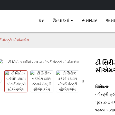
ઘર
ઉત્પાદનો
સમાચાર
અમાર
ાર્ડ ગેન્ટ્રી સીએમએમ
ટી સિરીઝ
Loading...
Loading...
સીએમ
વિશેષતા:
• ગેન્ટ્રી 
પ્રકારના વ
જગ્યા બનાવે