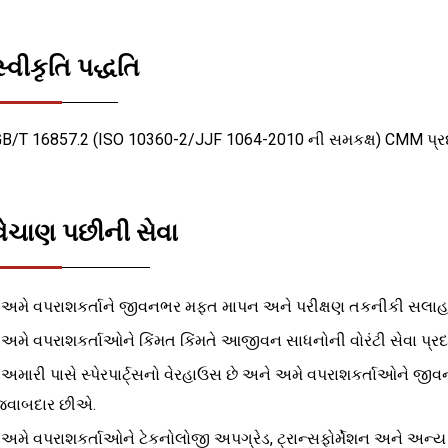
સ્વીકૃતિ પદ્ધતિ
B/T 16857.2 (ISO 10360-2/JJF 1064-2010 ની સમકક્ષ) CMM પ્રદર
વેચાણ પછીની સેવા
 અમે વપરાશકર્તાને જીવનભર મફત માપન અને પરીક્ષણ તકનીકી સલાહ સ
 અમે વપરાશકર્તાઓને કિંમત કિંમતે આજીવન સાધનોની વોરંટી સેવા પ્
 અમારી પાસે સ્પેરપાર્ટ્સનો વેરહાઉસ છે અને અમે વપરાશકર્તાઓને જીવનભરન
જવાબદાર છીએ.
 અમે વપરાશકર્તાઓને ટેકનોલોજી અપગ્રેડ, ટ્રાન્સફોર્મેશન અને અન્