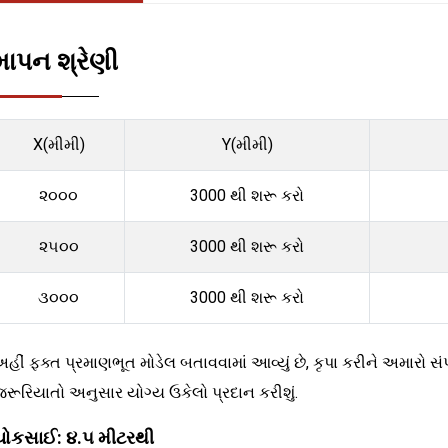
માપન શ્રેણી
X(મીમી)
Y(મીમી)
૨૦૦૦
3000 થી શરૂ કરો
૨૫૦૦
3000 થી શરૂ કરો
૩૦૦૦
3000 થી શરૂ કરો
હીં ફક્ત પ્રમાણભૂત મોડેલ બતાવવામાં આવ્યું છે, કૃપા કરીને અમારો સ
રૂરિયાતો અનુસાર યોગ્ય ઉકેલો પ્રદાન કરીશું.
ચોકસાઈ: ૪.૫ મીટરથી