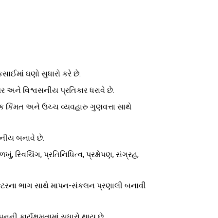
ઈમાં ઘણો સુધારો કરે છે.
ર અને વિશ્વસનીય પ્રતિકાર ધરાવે છે.
મક કિંમત અને ઉચ્ચ વ્યવહારુ ગુણવત્તા સાથે
નીય બનાવે છે.
ું, સ્વિચિંગ, પ્રતિનિધિત્વ, પ્રક્ષેપણ, સંગ્રહ,
ા વેક્ટરના ભાગ સાથે માપન-સંકલન પ્રણાલી બનાવી
નની કાર્યક્ષમતામાં સુધારો થાય છે.