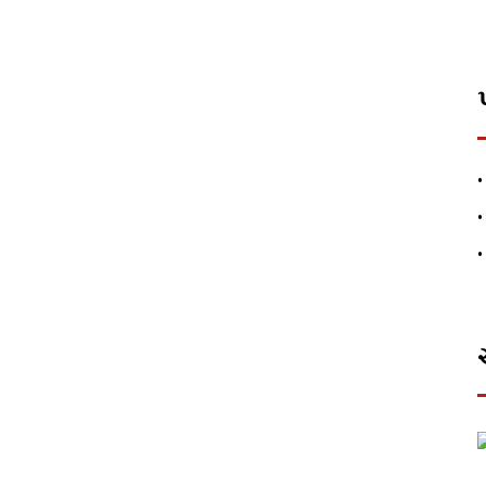
•
•
•