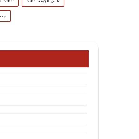
Vmm عالي الجودة
الصين Vmm
معد