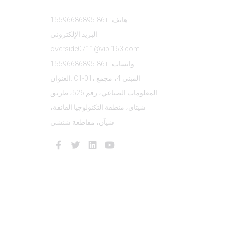
هاتف: +86-15596686895
البريد الإلكتروني:
overside0711@vip.163.com
واتساب: +86-15596686895
العنوان: C1-01، المبنى 4، مجمع
المعلومات الصناعي، رقم 526، طريق
شيتاي، منطقة التكنولوجيا الفائقة،
شيآن، مقاطعة شنشي