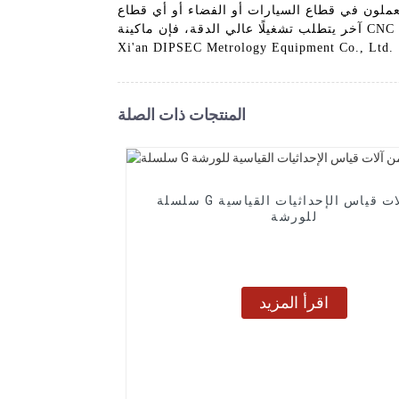
 تعملون في قطاع السيارات أو الفضاء أو أي قطاع
آخر يتطلب تشغيلًا عالي الدقة، فإن ماكينة CNC الكبيرة لدينا هي الحل الأمثل لأعمالكم. استمتعوا بدقة وإنتاجية لا مثيل لهما مع ماكينة CNC عالية الجودة من شركة
Xi'an DIPSEC Metrology Equipment Co., Ltd.
المنتجات ذات الصلة
سلسلة G من آلات قياس الإحداثيات القياسية
للورشة
اقرأ المزيد