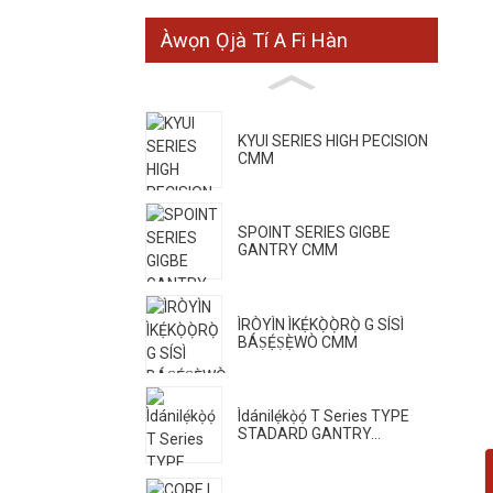
Àwọn Ọjà Tí A Fi Hàn
KYUI SERIES HIGH PECISION
CMM
SPOINT SERIES GIGBE
GANTRY CMM
ÌRÒYÌN ÌKẸ́KỌ̀Ọ̀RỌ̀ G SÍSÌ
BÁṢẸ́ṢẸ̀WÒ CMM
Ìdánilẹ́kọ̀ọ́ T Series TYPE
STADARD GANTRY...