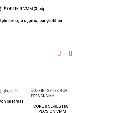
tẹle ile-iṣẹ ti o jọmọ, panẹli ifihan
wọn jia jara H
CORE II SERIES HIGH
Tabili Optic I Ser
PECSION VMM
VMM laifọwọyi ti 