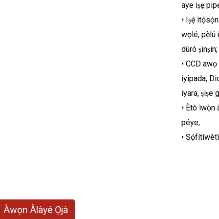
aye iṣẹ pip
• Iṣẹ́ ìtọ́s
wọlé, pẹ̀lú è
dúró ṣinṣin;
• CCD awọ il
iyipada; Di
iyara, ṣiṣe 
• Ètò ìwọ̀n 
péye,
• Sọ́fítíwè
Àwọn Àlàyé Ọjà