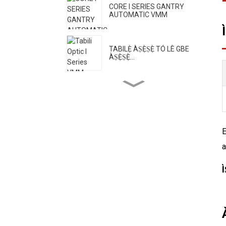
CORE I SERIES GANTRY
AUTOMATIC VMM
TABILẸ̀ ÀṢẸ̀ṢẸ̀ TÓ LÈ GBE
ÀṢẸ̀ṢẸ̀...
Afara jara keji ti a le gbe kuro
ninu ọkọ ayọkẹlẹ...
E
CORE II SERIES HIGH
PECSION VMM
a
Ì
CORE III SERIES TẸ-KAN-LỌ
AṢẸ VMM ATI AṢẸ
Ẹ̀rọ wiwọn jia jara H