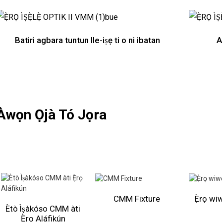
Batiri agbara tuntun Ile-iṣẹ ti o ni ibatan
A
Àwọn Ọjà Tó Jọra
CMM Fixture
Ẹ̀rọ wi
Ètò Ìṣàkóso CMM àti
Ẹ̀rọ Aláfikún