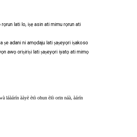
rọrun lati lo, iṣẹ asin ati mimu rọrun ati
i a ṣe adani ni amọdaju lati ṣaṣeyọri iṣakoso
n awọ oriṣiriṣi lati ṣaṣeyọri iyatọ ati mimọ
à láàárín ààyè ètò ohun èlò orin náà, àárín