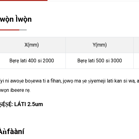
Ìwọ̀n Ìwọ̀n
X(mm)
Y(mm)
Bẹrẹ lati 400 si 2000
Bẹrẹ lati 500 si 3000
yi ni awoṣe boṣewa ti a fihan, jọwọ ma ṣe ṣiyemeji lati kan si wa
wọn ibeere rẹ.
ṢẸ́ṢẸ́: LÁTI 2.5um
Àǹfààní