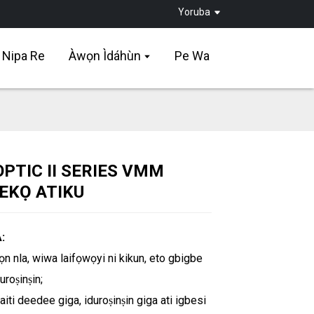
Yoruba
Nipa Re
Àwọn Ìdáhùn
Pe Wa
OPTIC II SERIES VMM
Loading...
Loading...
Loading...
Loading...
EKỌ ATIKU
:
n nla, wiwa laifọwọyi ni kikun, eto gbigbe
duroṣinṣin;
naiti deedee giga, iduroṣinṣin giga ati igbesi