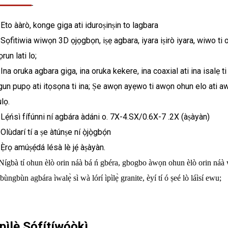
 Eto ààrò, konge giga ati iduroṣinṣin to lagbara
 Sọfitiwia wiwọn 3D ọjọgbọn, iṣẹ agbara, iyara iṣirò iyara, wiwo ti o 
ọrun lati lo;
 Ina oruka agbara giga, ina oruka kekere, ina coaxial ati ina isalẹ t
gun pupọ ati itọsọna ti ina; Ṣe awọn ayẹwo ti awọn ohun elo ati awọ
ulọ.
 Lẹ́ńsì fífúnni ní agbára àdáni o. 7X-4.SX/0.6X-7 .2X (àṣàyàn)
 Olùdarí tí a ṣe àtúnṣe ní ọ̀jọ̀gbọ́n
 Ẹ̀rọ amúṣẹ́dá lésà lè jẹ́ àṣàyàn.
Nígbà tí ohun èlò orin náà bá ń gbéra, gbogbo àwọn ohun èlò orin náà w
bùngbùn agbára ìwalẹ̀ sì wà lórí ìpìlẹ̀ granite, èyí tí ó ṣeé lò láìsí ewu;
Ìpìlẹ̀ Sọ́fítíwọ́ọ̀kì