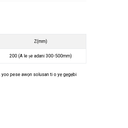
Z(mm)
200 (A le ṣe adani 300-500mm)
, a yoo pese awọn solusan ti o yẹ gẹgẹbi