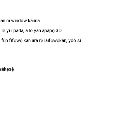
han ni window kanna.
 le yí i padà, a le yan àpapọ̀ 3D.
a fún fífọwọ́ kan ara rẹ̀ láìfọwọ́kàn, yóò sì
ẹ̀kẹsẹ̀.