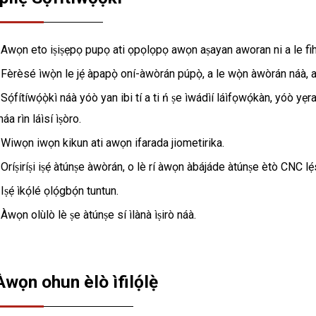
 Awọn eto iṣiṣẹpọ pupọ ati ọpọlọpọ awọn aṣayan aworan ni a le fi
 Fèrèsé ìwọ̀n le jẹ́ àpapọ̀ oní-àwòrán púpọ̀, a le wọ̀n àwòrán náà, a
 Sọ́fítíwọ́ọ̀kì náà yóò yan ibi tí a ti ń ṣe ìwádìí láìfọwọ́kàn, yóò yẹr
áa rìn láìsí ìṣòro.
 Wiwọn iwọn kikun ati awọn ifarada jiometirika.
 Oríṣiríṣi iṣẹ́ àtúnṣe àwòrán, o lè rí àwọn àbájáde àtúnṣe ètò CNC lẹ́s
 Iṣẹ́ ìkọ́lé ọlọ́gbọ́n tuntun.
 Àwọn olùlò lè ṣe àtúnṣe sí ìlànà ìṣirò náà.
Àwọn ohun èlò ìfilọ́lẹ̀