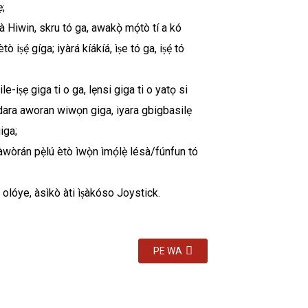
ẹ;
ọ́nà Hiwin, skru tó ga, awakọ̀ mọ́tò tí a kó
tò iṣẹ́ gíga; iyàrá kíákíá, ìṣe tó ga, iṣẹ́ tó
e-iṣẹ giga ti o ga, lẹnsi giga ti o yatọ si
dara aworan wiwọn giga, iyara gbigbasilẹ
giga;
àwòrán pẹ̀lú ètò ìwọ̀n ìmọ́lẹ̀ lésà/fúnfun tó
tì olóye, àsìkò àti ìṣàkóso Joystick.
PE WA