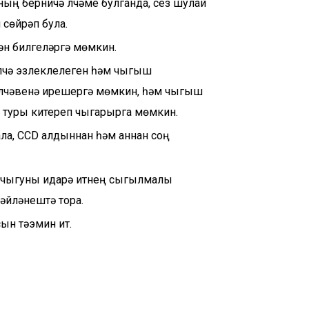
нтның берничә үлчәме булганда, сез шулай
н сөйрәп була.
ән билгеләргә мөмкин.
Үлчәү эзлеклелеген һәм чыгыш
үлчәвенә ирешергә мөмкин, һәм чыгыш
 туры китереп чыгарырга мөмкин.
 ала, CCD алдыннан һәм аннан соң
ү/чыгуны идарә итүнең сыгылмалы
әйләнештә тора.
н тәэмин итү.