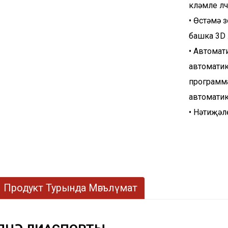
күләмле үл
• Өстәмә 
башка 3D ү
• Автомат
автоматик
программ
автоматик 
• Нәтиҗәл
Продукт Турында Мәгълүмат