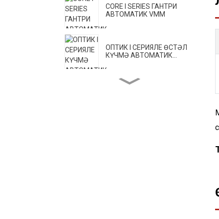
CORE I SERIES ГАНТРИ
АВТОМАТИК VMM
ОПТИК I СЕРИЯЛЕ ӨСТӘЛ
КҮЧМӘ АВТОМАТИК...
OPTIC II СЕРИЯСЕ КҮЧМӘ
АВТОМАТИК...
М
CORE II сериясе югары
төгәллекле VMM
CORE III СЕРИЯСЕ БЕР
БАСЫУ АВТОМАТИК VMM
H серияле тешле үлчәү
машинасы