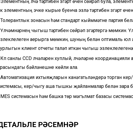
 Элементның үлчәү тәртибен үзгәртү өчен сөйрәп була, элеме
к ​​элементның эчке кырые буенча эзләү тәртибен үзгәртү өче
• Толерантлык зонасын һәм стандарт кыйммәтне партия бел
• Үлчәмнәрнең чыгыш тәртибен сөйрәп үзгәртергә мөмкин. 
эзлеклелеген аерырга мөмкин, шуның белән оптималь юл 
зурлыгын клиент отчеты таләп иткән чыгыш эзлеклелегенә
 Күп санлы CCD үлчәүләрен хуплый, үлчәүләрне координацияли
арасындагы бәйләнешне көйли ала.
• Автоматизация ихтыяҗларын канәгатьләндерә торган кер
системасы, керү/чыгу аша тышкы җайланмалар белән үзара б
 MES системасын һәм башка төр мәгълүмат базасы системасы
ДЕТАЛЬЛЕ РӘСЕМНӘР