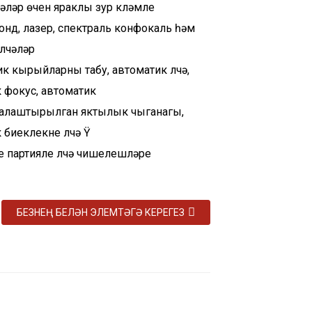
чәүләр өчен яраклы зур күләмле
зонд, лазер, спектраль конфокаль һәм
лчәүләр
ик кырыйларны табу, автоматик үлчәү,
 фокус, автоматик
алаштырылган яктылык чыганагы,
биеклекне үлчәү Ÿ
е партияле үлчәү чишелешләре
БЕЗНЕҢ БЕЛӘН ЭЛЕМТӘГӘ КЕРЕГЕЗ