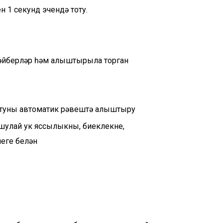
ен 1 секунд эчендә тоту.
е әйберләр һәм алыштырыла торган
урайтуны автоматик рәвештә алыштыру
лай ук ​​яссылыкны, биеклекне,
еге белән