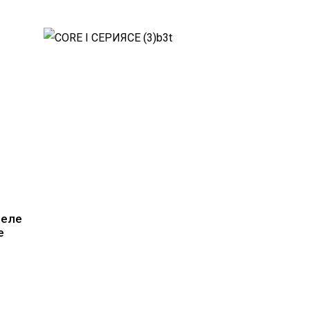
неле
е