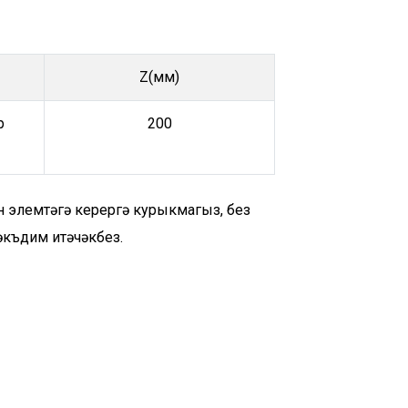
Z(мм)
р
200
ән элемтәгә керергә курыкмагыз, без
әкъдим итәчәкбез.