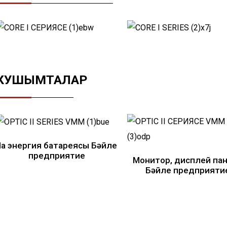
КУШЫМТАЛАР
Яңа энергия батареясы Бәйле
предприятие
Монитор, дисплей па
Бәйле предприяти