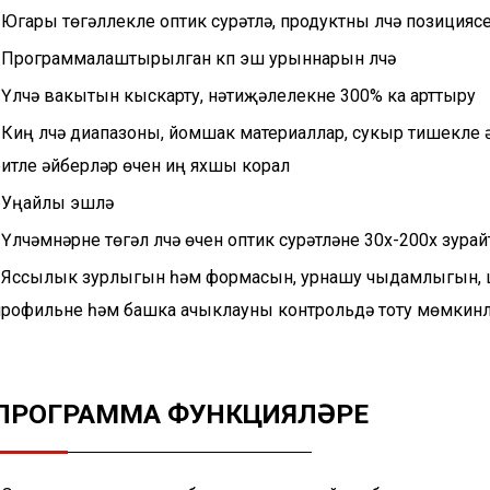
 Югары төгәллекле оптик сурәтләү, продуктны үлчәү позицияс
• Программалаштырылган күп эш урыннарын үлчәү
• Үлчәү вакытын кыскарту, нәтиҗәлелекне 300% ка арттыру
• Киң үлчәү диапазоны, йомшак материаллар, сукыр тишекл
битле әйберләр өчен иң яхшы корал
 Уңайлы эшләү
 Үлчәмнәрне төгәл үлчәү өчен оптик сурәтләүне 30х-200х з
• Яссылык зурлыгын һәм формасын, урнашу чыдамлыгын, шу
профильне һәм башка ачыклауны контрольдә тоту мөмкинл
ПРОГРАММА ФУНКЦИЯЛӘРЕ