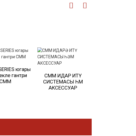
SERIES югары
екле гантри
CMM ИДАРӘ ИТҮ
CORE III СЕРИЯСЕ
CMM
СИСТЕМАСЫ ҺӘМ
БАСЫУ АВТОМА
АКСЕССУАР
VMM