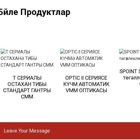
Бәйле Продуктлар
SPOINT 
төгәлл
T СЕРИАЛЫ
OPTIC II СЕРИЯСЕ
ОСТАХАНӘ ТИБЫ
КҮЧМӘ АВТОМАТИК
СТАНДАРТ ГАНТРЫ
VMM ОПТИКАСЫ
CMM
Leave Your Message