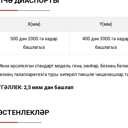
ҮЛЧӘҮ ДИАСПОРТЫ
X(мм)
Y(мм)
500 дән 2000 гә кадәр
400 дән 3000 гә кадә
башлагыз
башлагыз
енә күрсәтелгән стандарт модель генә, зинһар, безнең бел
сезнең таләпләрегезгә туры китереп тиешле чишелешләр т
ТӨГӘЛЛЕК: 2,5 мкм дан башлап
ӨСТЕНЛЕКЛӘР