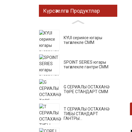
Күрсәтелгән Продуктлар
KYUI сериясе югары
төгәллекле CMM
SPOINT SERIES югары
төгәллекле гантри CMM
G СЕРИАЛЫ ОСТАХАНӘ
ТӨРЕ СТАНДАРТ CMM
T СЕРИАЛЫ ОСТАХАНӘ
ТИБЫ СТАНДАРТ
ГАНТРЫ...