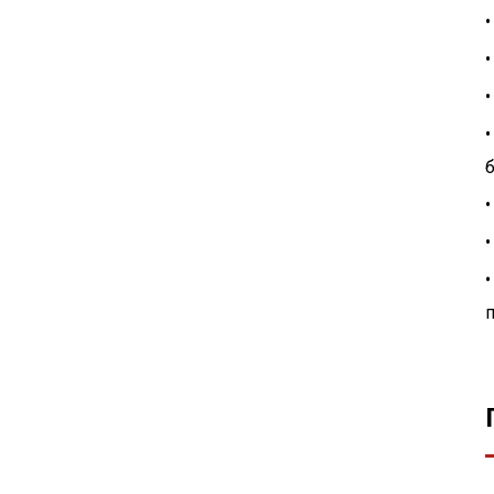
•
•
•