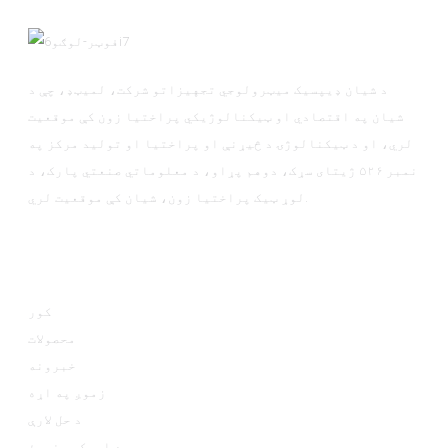
د شيان ډيپسيک ميټرولوجي تجهيزاتو شرکت، لمیټډ، چې د
شيان په اقتصادي او ټیکنالوژیکي پراختیا زون کې موقعیت
لري، او د ټیکنالوژۍ د څیړنې او پراختیا او تولید مرکز په
نمبر ۵۲۶ ژیتای سړک، دوهم پړاو، د معلوماتي صنعتي پارک، د
لوړ ټیک پراختیا زون، شيان کې موقعیت لري.
معلومات
کور
محصولات
خبرونه
زموږ په اړه
د حل لارې
موږ سره اړیکه ونیسئ