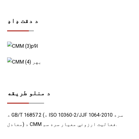
د دقت ډاډ
د منلو طریقه
د GB/T 16857.2 (د ISO 10360-2/JJF 1064-2010 سره
معادل) د CMM فعالیت ارزونې معیار سره سم.