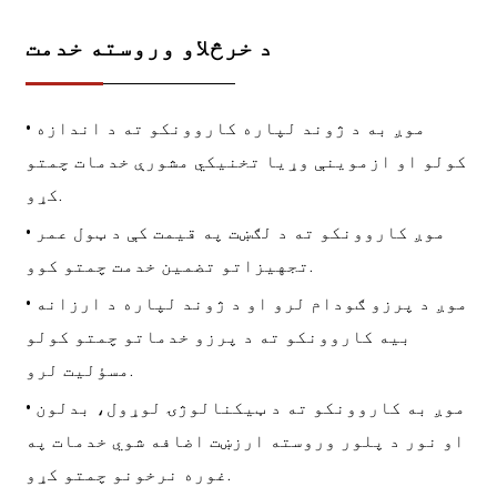
د خرڅلاو وروسته خدمت
• موږ به د ژوند لپاره کاروونکو ته د اندازه
کولو او ازموینې وړیا تخنیکي مشورې خدمات چمتو
کړو.
• موږ کاروونکو ته د لګښت په قیمت کې د ټول عمر
تجهیزاتو تضمین خدمت چمتو کوو.
• موږ د پرزو ګودام لرو او د ژوند لپاره د ارزانه
بیه کاروونکو ته د پرزو خدماتو چمتو کولو
مسؤلیت لرو.
• موږ به کاروونکو ته د ټیکنالوژۍ لوړول، بدلون
او نور د پلور وروسته ارزښت اضافه شوي خدمات په
غوره نرخونو چمتو کړو.