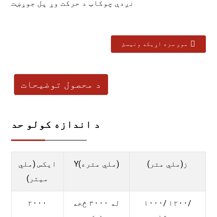
نږدې چوکاټ د حرکت وړ پل جوړښت
موږ سره اړیکه ونیسئ
د محصول توضیحات
د اندازه کولو حد
ز(ملي متر)
Y(ملي متره)
ایکس (ملي
میتر)
۱۰۰۰/ ۱۲۰۰/
له ۳۰۰۰ څخه
۲۰۰۰