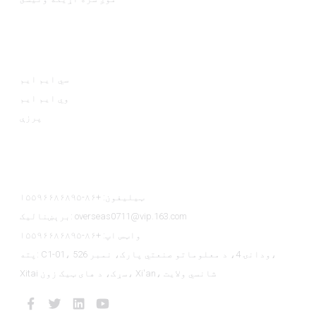
د محصول کټګورۍ
سي ایم ایم
وي ايم ايم
پرزې
موږ سره اړیکه ونیسئ
ټیلیفون: +۸۶-۱۵۵۹۶۶۸۶۸۹۵
برېښنالیک: overseas0711@vip.163.com
واټس اپ: +۸۶-۱۵۵۹۶۶۸۶۸۹۵
پته: C1-01، ودانۍ 4، د معلوماتو صنعتي پارک، نمبر 526،
Xitai سړک، د های ټیک زون، Xi'an، شانسي ولایت