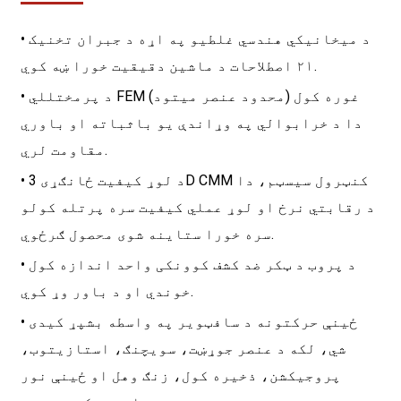
• د میخانیکي هندسي غلطیو په اړه د جبران تخنیک
۲۱ اصطلاحات د ماشین دقیقیت خورا ښه کوي.
• د پرمختللي FEM (محدود عنصر میتود) غوره کول
دا د خرابوالي په وړاندې یو باثباته او باوري
مقاومت لري.
• د لوړ کیفیت ځانګړی 3D CMM کنټرول سیسټم، دا
د رقابتي نرخ او لوړ عملي کیفیت سره پرتله کولو
سره خورا ستاینه شوی محصول ګرځوي.
• د پروب د ټکر ضد کشف کوونکی واحد اندازه کول
خوندي او د باور وړ کوي.
• ځینې حرکتونه د سافټویر په واسطه بشپړ کیدی
شي، لکه د عنصر جوړښت، سویچنګ، استازیتوب،
پروجیکشن، ذخیره کول، زنګ وهل او ځینې نور