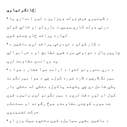
ځانګړتیاوې:
• د ګینټري فرش ډوله ډیزاین د لوی اندازې یا
درنې ډوله کاري ټوټې د بارولو او خالي کولو
لپاره پراخه ځای چمتو کوي.
• د کار کولو د تودوخې پراخه لړۍ ماشین د
چاپیریال د تودوخې سره قوي تطابق او د خرابوالي
په وړاندې مقاومت لري.
• د درې محورونو لخوا د ارامه هوا فشار د هوا د
بیرنگ لارښود لاره غوره کول، چې د هوا بیرنگونه
پکې شامل دي چې پخپله پاکول، مخکې له مخکې بار
کول او لوړ دقت لري، د بیرنگونو لوی واټن، قوي
ضد سوی، کوچنی مقاومت، هیڅ رګونه او مستحکم
حرکت تضمینوي.
• د ماشین بشپړ سټایل، قوي سختي، سپک وزن او