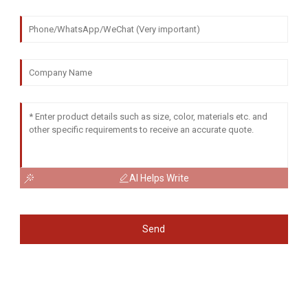
AI Helps Write
Send