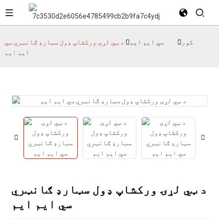
کور
سي ایم ایم
د ټي لړۍ ورکشاپ ډول سټارډ ګانټري سي
ایم ایم
د ټي لړۍ ورکشاپ ډول سټارډ ګانټري
سي ایم ایم