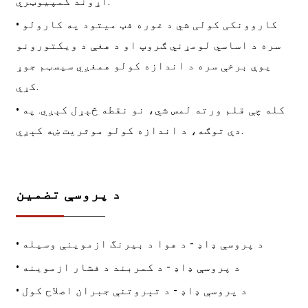
اړوند کمپیوټري.
• کاروونکی کولی شي د غوره فټ میتود په کارولو
سره د اساسي لومړني ګروپ او د هغې د ویکتورونو
یوې برخې سره د اندازه کولو همغږي سیسټم جوړ
کړي.
• کله چې قلم ورته لمس شي، نو نقطه څېړل کېږي. په
دې توګه، د اندازه کولو موثریت ښه کېږي.
د پروسې تضمین
• د پروسې ډاډ - د هوا د بیرنگ ازموینې وسیله
• د پروسې ډاډ - د کمربند د فشار ازموینه
• د پروسې ډاډ - د تېروتنې جبران اصلاح کول