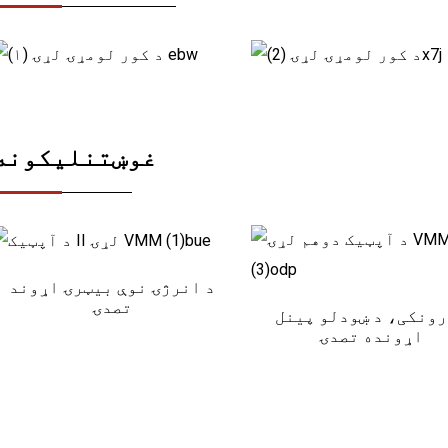
غوښتنلیکونه
د انرژۍ نوې بیټرۍ اړوند
تصدۍ
ونکی، د ښودلو پینل
اړونده تصدۍ