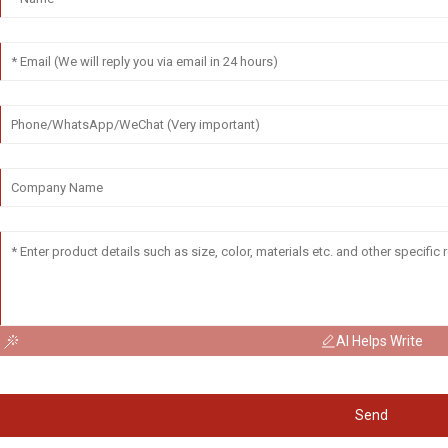
AI Helps Write
Send