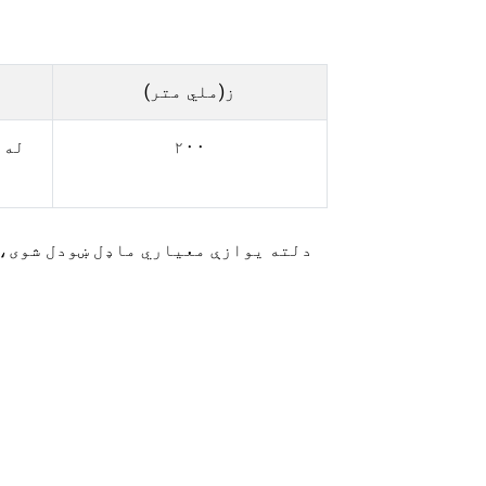
ز(ملي متر)
۲۰۰
دلته یوازې معیاري ماډل ښودل شوی، 