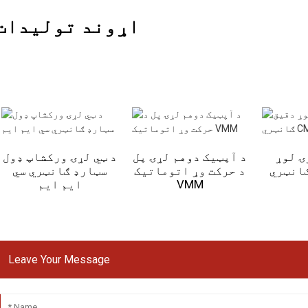
اړوند توليدات
ۍ لوړ
د آپټیک دوهم لړۍ پل
د ټي لړۍ ورکشاپ ډول
د حرکت وړ اتوماتیک
سټارډ ګانټري سي
VMM
ایم ایم
Leave Your Message