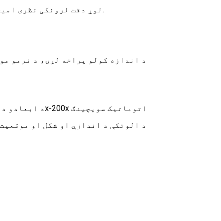
• لوړ دقت لرونکی نظری امیجنگ، د محصول اندازه کولو موقعیت په 1 ثانیه کې ونیسئ.
• د ابعادو دقیق اندازه کولو لپاره د نظری امیجنگ میګنیفیکیشن 30x-200x اتوماتیک سویچینګ