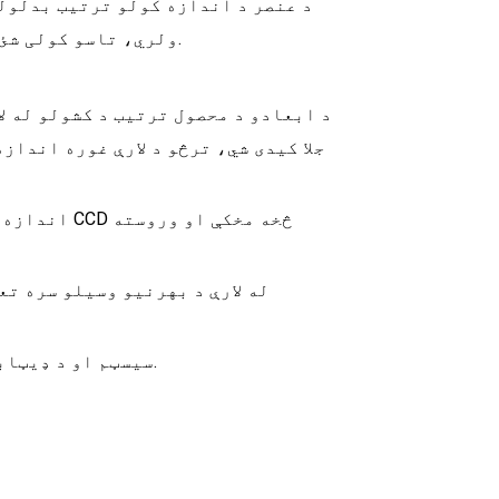
ولري، تاسو کولی شئ د عنصر داخلي څنډې لټون ترتیب بدلولو لپاره هم کش کړئ.
جلا کیدی شي، ترڅو د لارې غوره انداز
• د معلوماتو د پورته کولو MES سیسټم او د ډیټابیس سیسټم نورو بڼو ملاتړ.