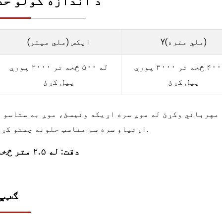
د اندازه کولو حد
Y(ملي متره)
ایکس (ملي میتر)
له ۴۰۰ څخه تر ۳۰۰۰ پورې
له ۵۰۰ څخه تر ۲۰۰۰ پورې
پیل کړئ
پیل کړئ
مهرباني وکړئ له موږ سره اړیکه ونیسئ، موږ به ستاسو د
اړتیاو سره سم مناسب حلونه چمتو کړو.
دقت: له ۲.۵ متر څخه
ګټې