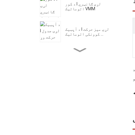
د کور I لړۍ ګانټري
اتوماتیک VMM
د آپټیک I لړۍ میز حرکت
کوونکی اتوماتیک ...
د آپټیک دوهم لړۍ پل د حرکت
وړ اتومات...
د کور II لړۍ لوړ دقیق VMM
د کور دریمې لړۍ یو کلیک
اتوماتیک VMM
د H لړۍ د ګیر اندازه کولو
ماشین