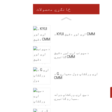
ځانګړي محصولات
د KYUI لړۍ لوړ دقیق CMM
د سپونټ لړۍ لوړ دقیق
ګانټري CMM
د G لړۍ ورکشاپ ډول معیاري
CMM
د ټي لړۍ ورکشاپ ډوله
سټارډ ګانټري...