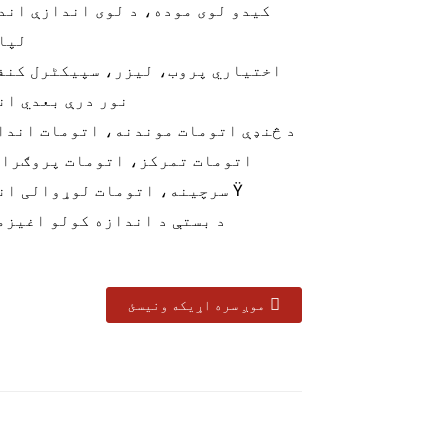
کیدو لوی موده، د لوی اندازې اند
لپا
نور درې بعدي ان
اتومات تمرکز، اتومات پروګرام
سرچینه، اتومات لوړوالی اندازه کول Ÿ
• د بستې د اندازه کولو اغیز
موږ سره اړیکه ونیسئ