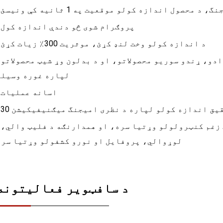
• پروګرام شوی څو دندې اندازه کول
• د اندازه کولو وخت لنډ کړئ، موثریت 300٪ زیات کړئ
• د اندازه
لپاره غوره وسیله
• اسانه عملیات
• د الوتکې
لوړوالي، پروفایل او نورو کشفولو وړتیا سره
د سافټویر فعالیتونه