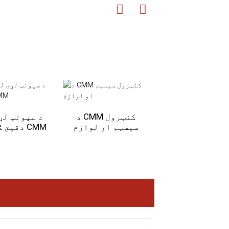
ر دریمې لړۍ یو
د CMM کنټرول
د سپونټ لړ
 VMM
سیسټم او لوازم
دقیق ګانټري CMM