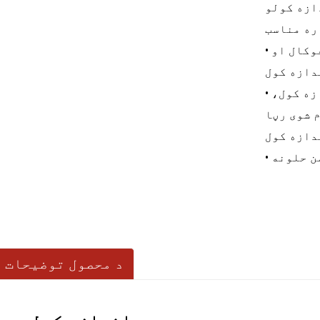
ازه کولو
ره مناسب
• اختیاري پروب، لیزر، سپیکٹرل کنفوکال او
دازه کول
• د څنډې اتومات موندنه، اتومات اندازه کول،
 شوی رڼا
من حلونه
د محصول توضیحات