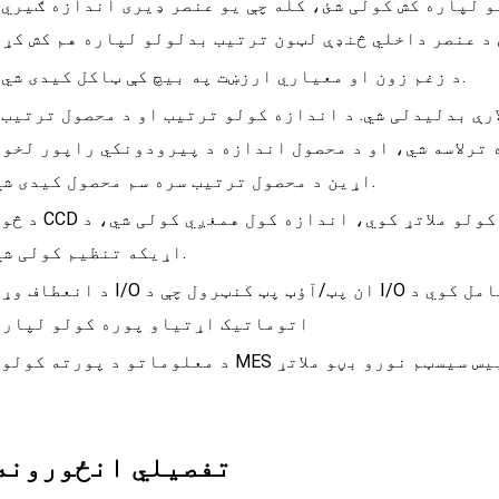
• د عنصر د
• د زغم زون او معیاري ارزښت په بیچ کې ټاکل کیدی شي.
• د ابعادو
ه ترلاسه شي، او د محصول اندازه د پیرودونکي راپور لخوا
اړین د محصول ترتیب سره سم محصول کیدی شي.
• د څو CCD
اړیکه تنظیم کولی شي.
• د انعطاف
اتوماتیک اړتیاو پوره کولو لپاره
تفصيلي انځورونه