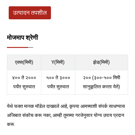
उत्पादन तपशील
मोजमाप श्रेणी
एक्स(मिमी)
Y(मिमी)
झेड(मिमी)
४०० ते २०००
५०० ते ३०००
२०० (३००-५०० मिमी
पर्यंत सुरुवात
पर्यंत सुरुवात
सानुकूलित करता येते)
येथे फक्त मानक मॉडेल दाखवले आहे, कृपया आमच्याशी संपर्क साधण्यास
अजिबात संकोच करू नका, आम्ही तुमच्या गरजेनुसार योग्य उपाय प्रदान
करू.