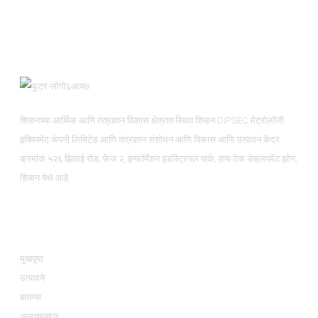
शियानच्या आर्थिक आणि तंत्रज्ञान विकास क्षेत्रात स्थित शियान DIPSEC मेट्रोलॉजी
इक्विपमेंट कंपनी लिमिटेड आणि तंत्रज्ञान संशोधन आणि विकास आणि उत्पादन केंद्र
क्रमांक ५२६ झिताई रोड, फेज २, इन्फॉर्मेशन इंडस्ट्रियल पार्क, हाय-टेक डेव्हलपमेंट झोन,
शियान येथे आहे.
माहिती
मुखपृष्ठ
उत्पादने
बातम्या
आमच्याबद्दल