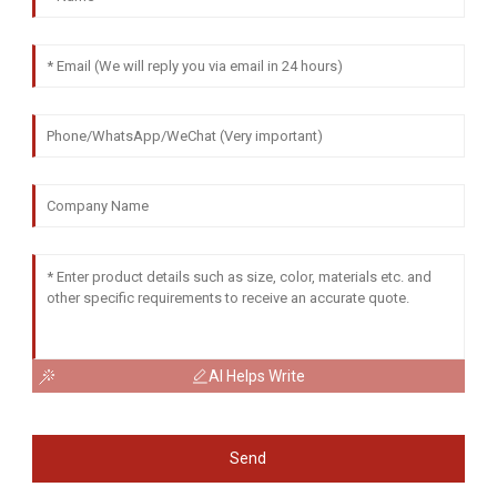
AI Helps Write
Send