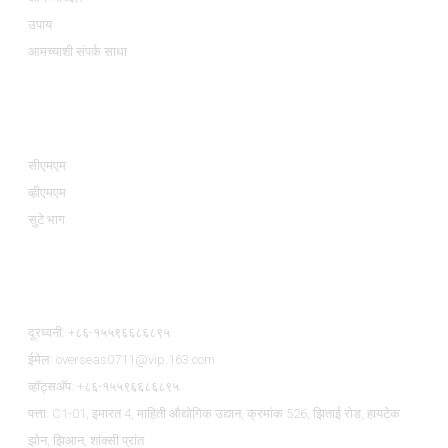
उपाय
आमच्याशी संपर्क साधा
उत्पादन श्रेणी
सीएमएम
व्हीएमएम
सुटे भाग
आमच्याशी संपर्क साधा
दूरध्वनी: +८६-१५५९६६८६८९५
ईमेल: overseas0711@vip.163.com
व्हॉट्सअ‍ॅप: +८६-१५५९६६८६८९५
पत्ता: C1-01, इमारत 4, माहिती औद्योगिक उद्यान, क्रमांक 526, झिताई रोड, हायटेक
झोन, झिआन, शांक्सी प्रांत