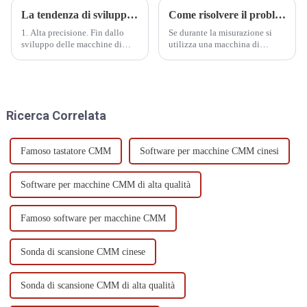
La tendenza di sviluppo della macchina di misura a coordinate
Come risolvere il problema della deviazione eccessiva dei risultati di misurazione
1. Alta precisione. Fin dallo
Se durante la misurazione si
sviluppo delle macchine di
utilizza una macchina di
misura a coordinate (CMM), è
misura a coordinate e la
stata richiesta un'elevata
deviazione della misurazione è
precisione. Attualmente, con il
eccessiva, seguire il seguente
significativo miglioramento
metodo per risolvere il
della precisione di lavorazione,
problema.
Ricerca Correlata
questo requisito sta diventando
sempre più...
Famoso tastatore CMM
Software per macchine CMM cinesi
Software per macchine CMM di alta qualità
Famoso software per macchine CMM
Sonda di scansione CMM cinese
Sonda di scansione CMM di alta qualità