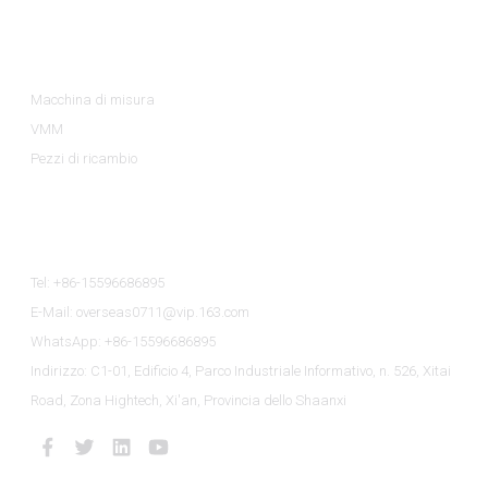
Categorie Di Prodotto
Macchina di misura
VMM
Pezzi di ricambio
Contattaci
Tel: +86-15596686895
E-Mail: overseas0711@vip.163.com
WhatsApp: +86-15596686895
Indirizzo: C1-01, Edificio 4, Parco Industriale Informativo, n. 526, Xitai
Road, Zona Hightech, Xi'an, Provincia dello Shaanxi