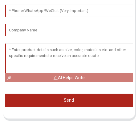
AI Helps Write
Send