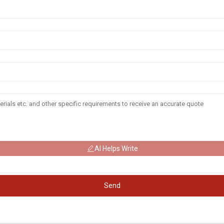
AI Helps Write
Send