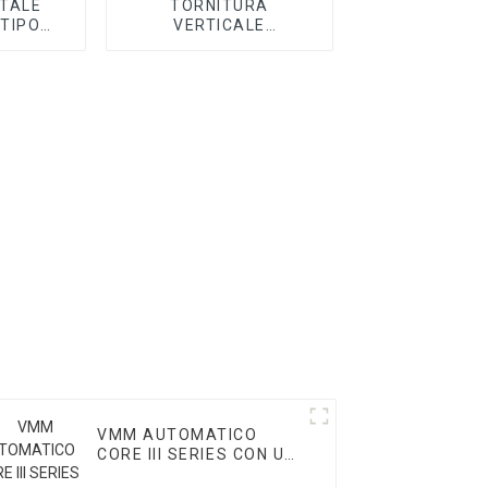
TALE
TORNITURA
TIPO
VERTICALE
RIE T
AUTOMATICA A
PORTALE CORE I
SERIES
VMM AUTOMATICO
CORE III SERIES CON UN
CLIC