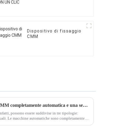
Dispositivo di fissaggio
CMM
Qual è la differenza tra una CMM completamente automatica e una semiautomatica?
fatti, possono essere suddivise in tre tipologie:
uali. Le macchine automatiche sono completamente
lle manuali sono completamente...