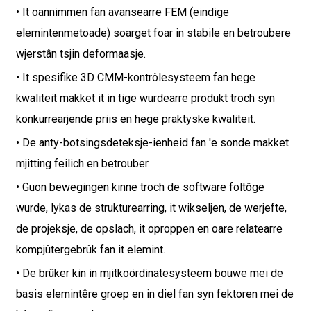
• It oannimmen fan avansearre FEM (eindige
elemintenmetoade) soarget foar in stabile en betroubere
wjerstân tsjin deformaasje.
• It spesifike 3D CMM-kontrôlesysteem fan hege
kwaliteit makket it in tige wurdearre produkt troch syn
konkurrearjende priis en hege praktyske kwaliteit.
• De anty-botsingsdeteksje-ienheid fan 'e sonde makket
mjitting feilich en betrouber.
• Guon bewegingen kinne troch de software foltôge
wurde, lykas de strukturearring, it wikseljen, de werjefte,
de projeksje, de opslach, it oproppen en oare relatearre
kompjûtergebrûk fan it elemint.
• De brûker kin in mjitkoördinatesysteem bouwe mei de
basis elemintêre groep en in diel fan syn fektoren mei de