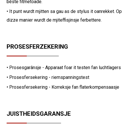
bêste fitmetoade.
• It punt wurdt mjitten sa gau as de stylus it oanrekket. Op
dizze manier wurdt de mjiteffisjinsje ferbettere.
PROSESFERZEKERING
• Prosesgarânsje - Apparaat foar it testen fan luchtlagers
• Prosesfersekering - riemspanningstest
• Prosesfersekering - Korreksje fan flaterkompensaasje
JUISTHEIDSGARANSJE