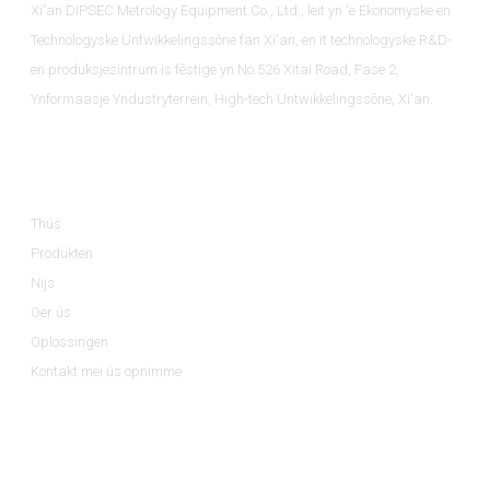
Xi'an DIPSEC Metrology Equipment Co., Ltd., leit yn 'e Ekonomyske en
Technologyske Untwikkelingssône fan Xi'an, en it technologyske R&D-
en produksjesintrum is fêstige yn No.526 Xitai Road, Fase 2,
Ynformaasje Yndustryterrein, High-tech Untwikkelingssône, Xi'an.
Ynformaasje
Thús
Produkten
Nijs
Oer ús
Oplossingen
Kontakt mei ús opnimme
Produktkategoryen