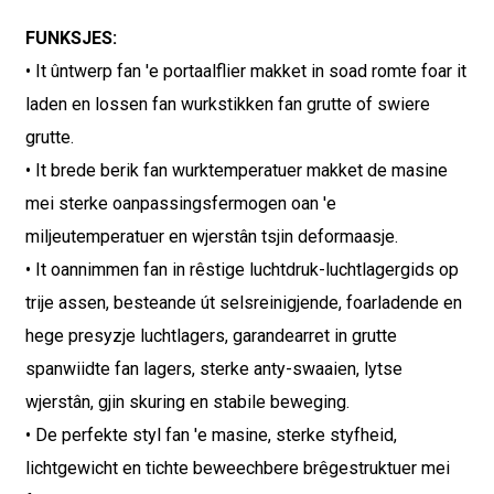
FUNKSJES:
• It ûntwerp fan 'e portaalflier makket in soad romte foar it
laden en lossen fan wurkstikken fan grutte of swiere
grutte.
• It brede berik fan wurktemperatuer makket de masine
mei sterke oanpassingsfermogen oan 'e
miljeutemperatuer en wjerstân tsjin deformaasje.
• It oannimmen fan in rêstige luchtdruk-luchtlagergids op
trije assen, besteande út selsreinigjende, foarladende en
hege presyzje luchtlagers, garandearret in grutte
spanwiidte fan lagers, sterke anty-swaaien, lytse
wjerstân, gjin skuring en stabile beweging.
• De perfekte styl fan 'e masine, sterke styfheid,
lichtgewicht en tichte beweechbere brêgestruktuer mei