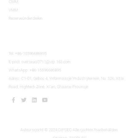
CMM
VMM
Reserveûnderdielen
Kontakt Mei Ús Opnimme
Tel: +86-15596686895
E-post: overseas0711@vip.163.com
WhatsApp: +86-15596686895
Adres: C1-01, Gebou 4, Ynformaasje Yndustryterrein, No. 526, Xitai
Road, Hightech Zone, Xi'an, Shaanxi Provinsje
Auteursrjocht © 2024 DIPSEC Alle rjochten foarbehâlden