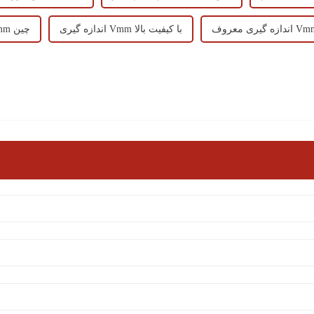
زه گیری معروف Vmm
اندازه گیری Vmm با کیفیت بالا
اندازه گیری Vmm چین