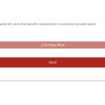
AI Helps Write
Send