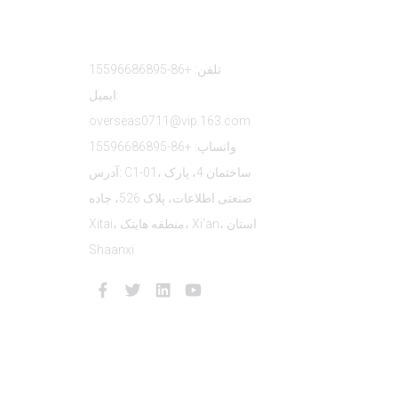
تماس با ما
تلفن: +86-15596686895
ایمیل:
overseas0711@vip.163.com
واتساپ: +86-15596686895
آدرس: C1-01، ساختمان 4، پارک
صنعتی اطلاعات، پلاک 526، جاده
Xitai، منطقه هایتک، Xi'an، استان
Shaanxi