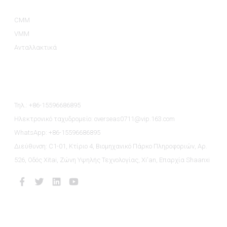
CMM
VMM
Ανταλλακτικά
Επικοινωνήστε Μαζί Μας
Τηλ.: +86-15596686895
Ηλεκτρονικό ταχυδρομείο: overseas0711@vip.163.com
WhatsApp: +86-15596686895
Διεύθυνση: C1-01, Κτίριο 4, Βιομηχανικό Πάρκο Πληροφοριών, Αρ.
526, Οδός Xitai, Ζώνη Υψηλής Τεχνολογίας, Xi'an, Επαρχία Shaanxi