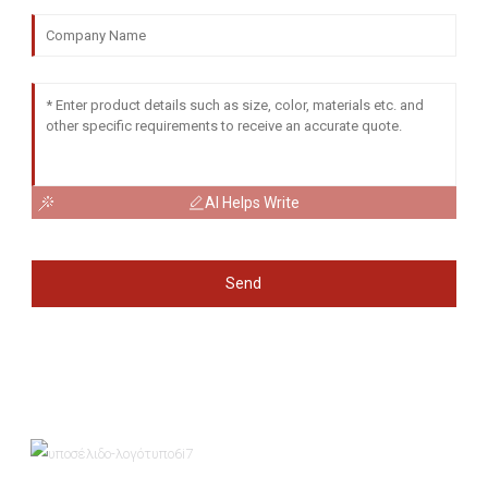
AI Helps Write
Send