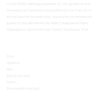
Η Xi'an DIPSEC Metrology Equipment Co., Ltd., βρίσκεται στην
Οικονομική και Τεχνολογική Ζώνη Ανάπτυξης του Xi'an, και το
κέντρο έρευνας και ανάπτυξης τεχνολογίας και κατασκευής
βρίσκεται στην οδό Xitai No.526, Φάση 2, Βιομηχανικό Πάρκο
Πληροφοριών, Ζώνη Ανάπτυξης Υψηλής Τεχνολογίας, Xi'an.
Πληροφορίες
Σπίτι
Προϊόντα
Νέα
Σχετικά με εμάς
Λύσεις
Επικοινωνήστε μαζί μας
Κατηγορίες Προϊόντων