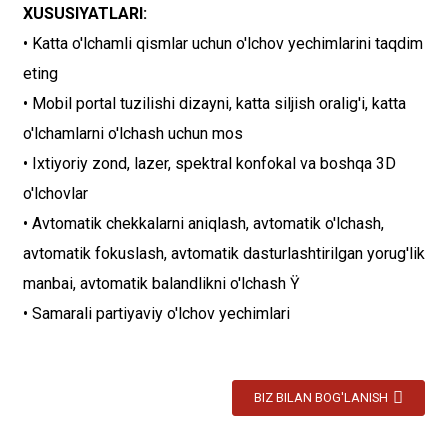
XUSUSIYATLARI:
• Katta o'lchamli qismlar uchun o'lchov yechimlarini taqdim
eting
• Mobil portal tuzilishi dizayni, katta siljish oralig'i, katta
o'lchamlarni o'lchash uchun mos
• Ixtiyoriy zond, lazer, spektral konfokal va boshqa 3D
o'lchovlar
• Avtomatik chekkalarni aniqlash, avtomatik o'lchash,
avtomatik fokuslash, avtomatik dasturlashtirilgan yorug'lik
manbai, avtomatik balandlikni o'lchash Ÿ
• Samarali partiyaviy o'lchov yechimlari
BIZ BILAN BOG'LANISH