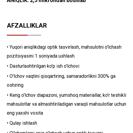
ANIQLIK: 2,5 mikrondan boshlab
AFZALLIKLAR
• Yuqori aniqlikdagi optik tasvirlash, mahsulotni o'lchash
pozitsiyasini 1 soniyada ushlash.
• Dasturlashtirilgan ko'p ish o'lchovi
• O'lchov vaqtini qisqartiring, samaradorlikni 300% ga
oshiring
• Keng o'lchov diapazoni, yumshoq materiallar, ko'r teshikli
mahsulotlar va almashtiriladigan varaqli mahsulotlar uchun
eng yaxshi vosita
• Qulay ishlash