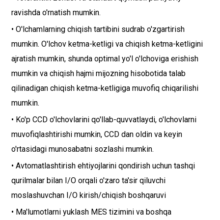
ravishda o'rnatish mumkin.
• O'lchamlarning chiqish tartibini sudrab o'zgartirish
mumkin. O'lchov ketma-ketligi va chiqish ketma-ketligini
ajratish mumkin, shunda optimal yo'l o'lchoviga erishish
mumkin va chiqish hajmi mijozning hisobotida talab
qilinadigan chiqish ketma-ketligiga muvofiq chiqarilishi
mumkin.
• Ko'p CCD o'lchovlarini qo'llab-quvvatlaydi, o'lchovlarni
muvofiqlashtirishi mumkin, CCD dan oldin va keyin
o'rtasidagi munosabatni sozlashi mumkin.
• Avtomatlashtirish ehtiyojlarini qondirish uchun tashqi
qurilmalar bilan I/O orqali o'zaro ta'sir qiluvchi
moslashuvchan I/O kirish/chiqish boshqaruvi
• Ma'lumotlarni yuklash MES tizimini va boshqa