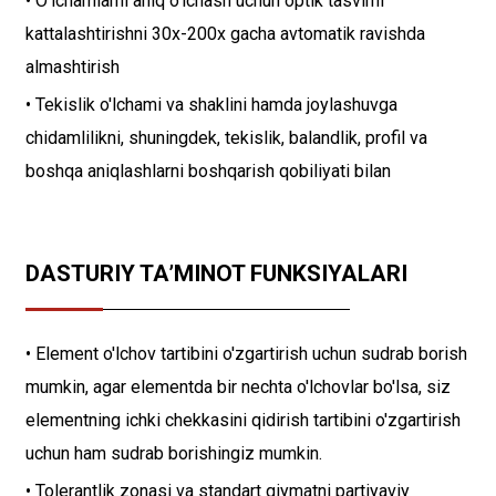
• O'lchamlarni aniq o'lchash uchun optik tasvirni
kattalashtirishni 30x-200x gacha avtomatik ravishda
almashtirish
• Tekislik o'lchami va shaklini hamda joylashuvga
chidamlilikni, shuningdek, tekislik, balandlik, profil va
boshqa aniqlashlarni boshqarish qobiliyati bilan
DASTURIY TA’MINOT FUNKSIYALARI
• Element o'lchov tartibini o'zgartirish uchun sudrab borish
mumkin, agar elementda bir nechta o'lchovlar bo'lsa, siz
elementning ichki chekkasini qidirish tartibini o'zgartirish
uchun ham sudrab borishingiz mumkin.
• Tolerantlik zonasi va standart qiymatni partiyaviy