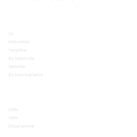
Ma'lumot
Uy
Mahsulotlar
Yangiliklar
Biz haqimizda
Yechimlar
Biz bilan bog'lanish
Mahsulot Toifalari
CMM
VMM
Ehtiyot qismlar