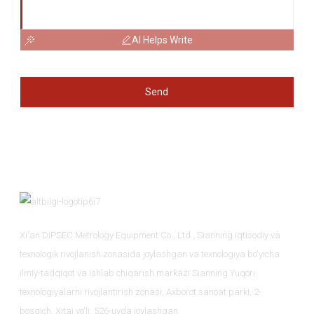
AI Helps Write
Send
Xi'an DIPSEC Metrology Equipment Co., Ltd., Sianning iqtisodiy va
texnologik rivojlanish zonasida joylashgan va texnologiya bo'yicha
ilmiy-tadqiqot va ishlab chiqarish markazi Sianning Yuqori
texnologiyalarni rivojlantirish zonasi, Axborot sanoat parki, 2-
bosqich, Xitai yo'li, 526-uyda joylashgan.