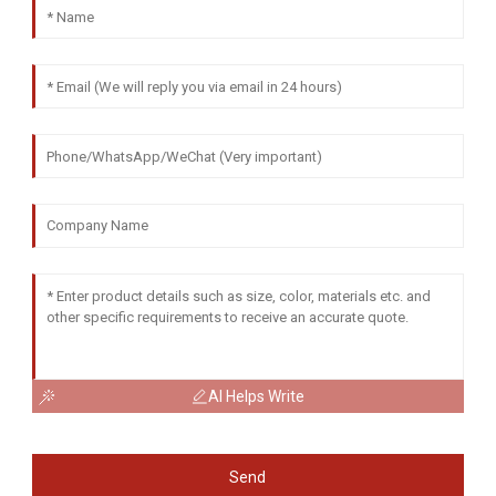
AI Helps Write
Send