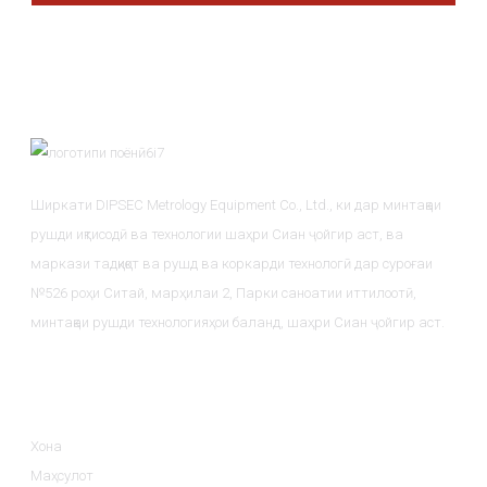
Ширкати DIPSEC Metrology Equipment Co., Ltd., ки дар минтақаи
рушди иқтисодӣ ва технологии шаҳри Сиан ҷойгир аст, ва
маркази тадқиқот ва рушд ва коркарди технологӣ дар суроғаи
№526 роҳи Ситай, марҳилаи 2, Парки саноатии иттилоотӣ,
минтақаи рушди технологияҳои баланд, шаҳри Сиан ҷойгир аст.
Маълумот
Хона
Маҳсулот