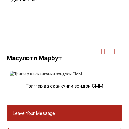
Маҳсулоти Марбут
Триггер ва сканкунии зондҳои CMM
Leave Your Message