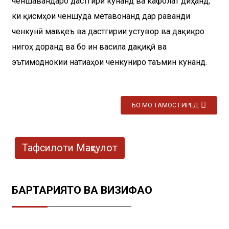
ченшавандаро дастгирӣ кунанд ва кафолат диҳанд,
ки қисмҳои ченшуда метавонанд дар раванди
ченкунӣ мавқеъ ва дастгирии устувор ва дақиқро
нигоҳ доранд ва бо ин васила дақиқӣ ва
эътимоднокии натиҷаҳои ченкуниро таъмин кунанд.
БО МО ТАМОС ГИРЕД
Тафсилоти Маҳсулот
БАРТАРИЯТҲО ВА ВИЗИФАҲО