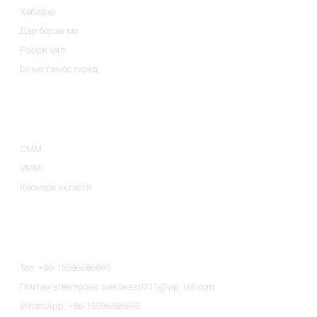
Хабарҳо
Дар бораи мо
Роҳҳои ҳал
Бо мо тамос гиред
Категорияҳои Маҳсулот
CMM
VMM
Қисмҳои эҳтиётӣ
Бо Мо Тамос Гиред
Тел: +86-15596686895
Почтаи электронӣ: overseas0711@vip.163.com
WhatsApp: +86-15596686895