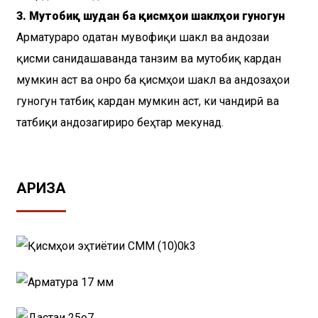
3. Мутобиқ шудан ба қисмҳои шаклҳои гуногун
Арматураро одатан мувофиқи шакл ва андозаи
қисми санҷидашаванда танзим ва мутобиқ кардан
мумкин аст ва онро ба қисмҳои шакл ва андозаҳои
гуногун татбиқ кардан мумкин аст, ки чандирӣ ва
татбиқи андозагириро беҳтар мекунад.
АРИЗА