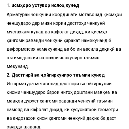
1. Қисмҳоро устувор ислоҳ кунед
Арматураи ченкунии координатӣ метавонад қисмҳои
ченшударо дар мизи кории дастгоҳи ченкунӣ
мустаҳкам кунад ва кафолат диҳад, ки қисмҳо
ҳангоми раванди ченкунӣ ҳаракат намекунанд ё
деформатсия намекунанд ва бо ин васила дақиқӣ ва
эътимоднокии натиҷаҳои ченкуниро таъмин
мекунанд.
2. Дастгирӣ ва ҷойгиркуниро таъмин кунед
Ин арматура метавонад дастгирӣ ва ҷойгиркунии
қисми ченшударо барои нигоҳ доштани мавқеъ ва
мавқеи дуруст ҳангоми раванди ченкунӣ таъмин
намояд ва кафолат диҳад, ки хусусиятҳои геометрӣ
ва андозаҳои қисм ҳангоми ченкунӣ дақиқ ба даст
оварда шаванд.