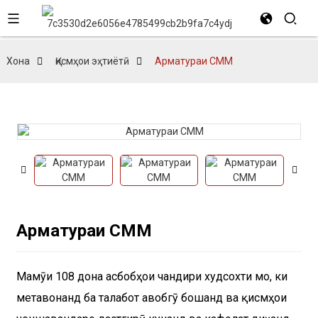
Хона
Қисмҳои эҳтиётӣ
Арматураи CMM
Арматураи CMM
Маҷмӯи 108 дона асбобҳои чандири худсохти мо, ки
метавонанд ба талабот ҷавобгӯ бошанд ва қисмҳои