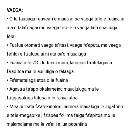
VAEGA:
• O le fausaga feaveaʻi e maua ai se vaega tele e fuaina ai
ma e talafeagai mo vaega tetele o vaega laiti e iai uiga
lelei
• Fuafua otometi vaega ta'itasi, vaega fa'aputu, ma vaega
fefiloi e fa'atupu ai ni ata sa'o maualuga
• Fuaina o le 2D i le taimi moni, laupapa fa'atulagaina
fa'apitoa ma le auiliiliga o talaaga
• Fa'amatalaga atoa o le fuaina
• Agava'a fa'apolokalameina maualuluga ma le
fa'agasologa tutusa o le fanua atoa
• Mea pu'eata fa'atekinolosi numera maualuga le iugafono
e tele-megapixel, fa'apea fo'i ma faiga fa'apitoa mo le
malamalama ma le va'ai i ai ua pateniina