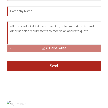
AI Helps Write
Send