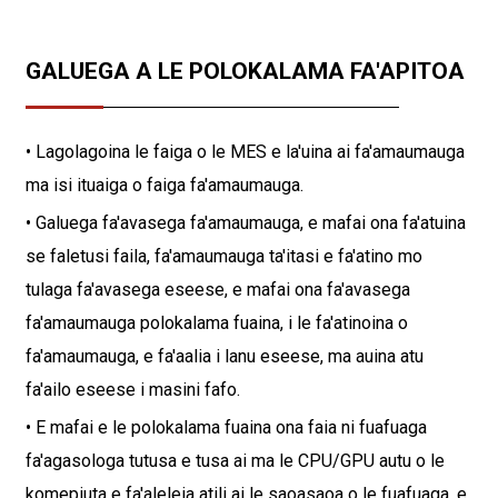
GALUEGA A LE POLOKALAMA FA'APITOA
• Lagolagoina le faiga o le MES e la'uina ai fa'amaumauga
ma isi ituaiga o faiga fa'amaumauga.
• Galuega fa'avasega fa'amaumauga, e mafai ona fa'atuina
se faletusi faila, fa'amaumauga ta'itasi e fa'atino mo
tulaga fa'avasega eseese, e mafai ona fa'avasega
fa'amaumauga polokalama fuaina, i le fa'atinoina o
fa'amaumauga, e fa'aalia i lanu eseese, ma auina atu
fa'ailo eseese i masini fafo.
• E mafai e le polokalama fuaina ona faia ni fuafuaga
fa'agasologa tutusa e tusa ai ma le CPU/GPU autu o le
komepiuta e fa'aleleia atili ai le saoasaoa o le fuafuaga, e