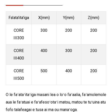
Fa'ata'ita'iga
X(mm)
Y(mm)
Z(mm)
CORE
300
200
200
III300
CORE
400
300
200
III400
CORE
500
400
200
III500
O le faʻataʻitaʻiga masani lea o loʻo faʻaalia, faʻamolemole
aua le faʻatuai e faʻafesoʻotaʻi matou, matou te tuʻuina atu
fofo talafeagai e tusa ai ma ou manaʻoga.