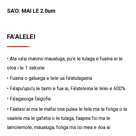
SA'O: MAI LE 2.0um
FA'ALELEI
• Ata va'ai manino maualuga, pu'e le tulaga e fuaina ai le
oloa i le 1 sekone.
• Fuaina o galuega e tele ua fa'atulagaina
• Fa'apu'upu'u le taimi e fua ai, Fa'ateleina le lelei e 600%
• Fa'agaioiga faigofie
• Faatasi ai ma le mafai ona pulea le tele ma le foliga o le
vaalele ma le gafatia o le tulaga, faapea foi ma le
lamolemole, maualuga, foliga ma isi mea e iloa ai