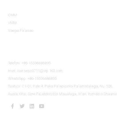
Vaega O Oloa
CMM
VMM
Vaega Fa'asao
Faafesootai Matou
Telefoni: +86-15596686895
Imeli: overseas0711@vip.163.com
WhatsApp: +86-15596686895
Tuatusi: C1-01, Fale 4, Paka Fa'apisinisi Fa'amatalaga, Nu. 526,
Auala Xitai, Sone Fa'atekinolosi Maualuga, Xi'an, Itumalo o Shaanxi