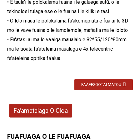
• E taula'i le polokalama fuaina i le galuega autū, o le
tekinolosi tulaga ese o le fuaina i le kiliki e tasi
• O lo'o maua le polokalama fa'akomepiuta e fua ai le 3D
mo le vave fuaina o le lamolemole, mafiafia ma le loloto
• Fa'atasi ai ma le va'aiga maualalo e 82*55/120*80mm
ma le tioata fa'ateleina maualuga e 4x telecentric
fa'ateleina opitika fa'alua
FAAFESOOTAI MATOU
Fa'amatalaga O Oloa
FUAFUAGA O LE FUAFUAGA