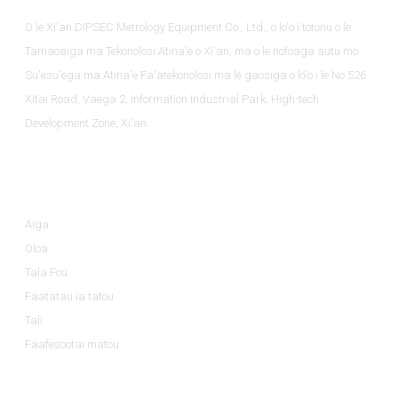
O le Xi'an DIPSEC Metrology Equipment Co., Ltd., o lo'o i totonu o le
Tamaoaiga ma Tekonolosi Atina'e o Xi'an, ma o le nofoaga autu mo
Su'esu'ega ma Atina'e Fa'atekonolosi ma le gaosiga o lo'o i le No.526
Xitai Road, Vaega 2, Information Industrial Park, High-tech
Development Zone, Xi'an.
Fa'amatalaga
Aiga
Oloa
Tala Fou
Faatatau ia tatou
Tali
Faafesootai matou