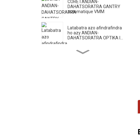
CORE I ANDIAN-
DAHATSORATRA GANTRY
automatique VMM
Latabatra azo afindrafindra
ho azy ANDIAN-
DAHATSORATRA OPTIKA I...
Tetezana OPTIC II ANDIAN-
DAHATSORATRA
MIHETSEHA HO AN'NY
FIARAKODIA...
VMM FAMARITANA AVO
LALÀNA CORE II
CORE III ANDIAN-
DAHATSORATRA VMM
MAHAZATRA TSINDRINY
IRAY
Milina fandrefesana
fitaovana andiany H