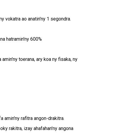
ny vokatra ao anatin'ny 1 segondra.
na hatramin'ny 600%
 amin'ny toerana, ary koa ny fisaka, ny
 amin'ny rafitra angon-drakitra.
oky rakitra, izay ahafahan'ny angona