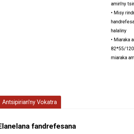
amin'ny tsi
• Misy rin
handrefesan
halaliny
• Miaraka 
82*55/120*
miaraka am
Antsipirian'ny Vokatra
Elanelana fandrefesana