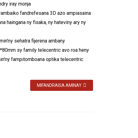
ndry iray monja
drambaiko fandrefesana 3D azo ampiasaina
a haingana ny fisaka, ny hateviny ary ny
amin'ny sehatra fijerena ambany
80mm sy family telecentric avo roa heny
in'ny fampitomboana optika telecentric
MIFANDRAISA AMINAY