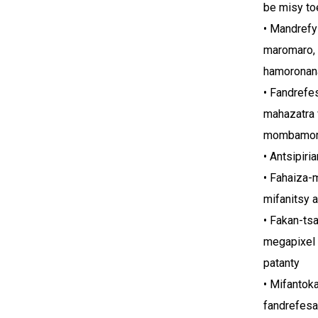
be misy toe
• Mandrefy
maromaro, 
hamoronana
• Fandrefes
mahazatra 
mombamom
• Antsipir
• Fahaiza-
mifanitsy 
• Fakan-ts
megapixel m
patanty
• Mifantoka
fandrefesa