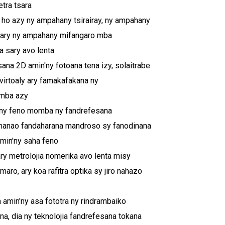
tra tsara
 ho azy ny ampahany tsirairay, ny ampahany
ary ny ampahany mifangaro mba
 sary avo lenta
ana 2D amin'ny fotoana tena izy, solaitrabe
virtoaly ary famakafakana ny
ba azy
iany feno momba ny fandrefesana
manao fandaharana mandroso sy fanodinana
amin'ny saha feno
ary metrolojia nomerika avo lenta misy
aro, ary koa rafitra optika sy jiro nahazo
 amin'ny asa fototra ny rindrambaiko
na, dia ny teknolojia fandrefesana tokana