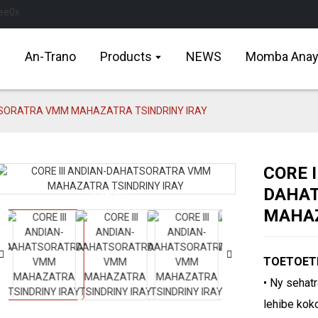
An-Trano
Products
NEWS
Momba Ana
ATSORATRA VMM MAHAZATRA TSINDRINY IRAY
CORE I
DAHA
Loading...
Loading...
MAHAZ
TOETOET
• Ny sehat
lehibe kok