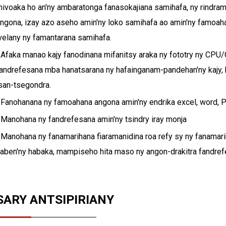
ivoaka ho an'ny ambaratonga fanasokajiana samihafa, ny rindra
ngona, izay azo aseho amin'ny loko samihafa ao amin'ny famoahan
velany ny famantarana samihafa.
 Afaka manao kajy fanodinana mifanitsy araka ny fototry ny CPU
andrefesana mba hanatsarana ny hafainganam-pandehan'ny kajy, h
san-tsegondra.
 Fanohanana ny famoahana angona amin'ny endrika excel, word, PD
 Manohana ny fandrefesana amin'ny tsindry iray monja
 Manohana ny fanamarihana fiaramanidina roa refy sy ny fanamari
aben'ny habaka, mampiseho hita maso ny angon-drakitra fandrefe
SARY ANTSIPIRIANY