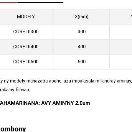
MODELY
X(mm)
CORE III300
300
CORE III400
400
CORE III500
500
ty ny modely mahazatra aseho, aza misalasala mifandray aminay
raka ny filanao.
FAHAMARINANA: AVY AMIN'NY 2.0um
tombony