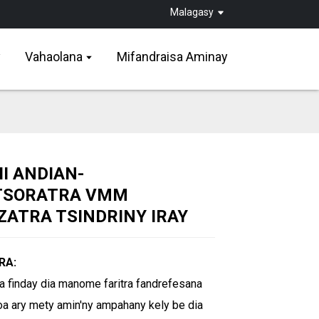
Malagasy
y
Vahaolana
Mifandraisa Aminay
II ANDIAN-
TSORATRA VMM
Loading...
Loading...
Loading...
Loading...
ATRA TSINDRINY IRAY
RA:
ra finday dia manome faritra fandrefesana
oa ary mety amin'ny ampahany kely be dia