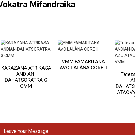
Vokatra Mifandraika
VMM FAMARITANA
AVO LALÀNA CORE II
KARAZANA ATRIKASA
ANDIAN-
Teteza
DAHATSORATRA G
A
CMM
DAHATS
ATAOVY
Leave Your Message