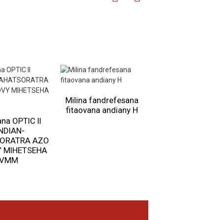
Milina fandrefesana
fitaovana andiany H
CORE I ANDIAN
DAHATSORAT
na OPTIC II
GANTRY automat
NDIAN-
VMM
ORATRA AZO
 MIHETSEHA
VMM