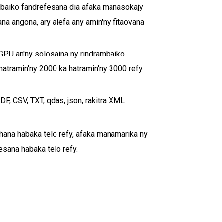
mbaiko fandrefesana dia afaka manasokajy
a angona, ary alefa any amin'ny fitaovana
/GPU an'ny solosaina ny rindrambaiko
atramin'ny 2000 ka hatramin'ny 3000 refy
F, CSV, TXT, qdas, json, rakitra XML
hana habaka telo refy, afaka manamarika ny
sana habaka telo refy.