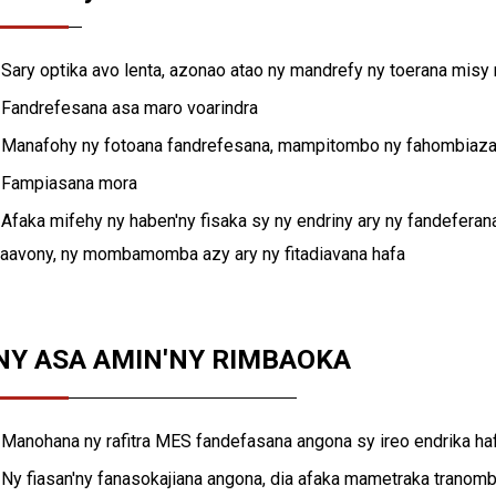
 Sary optika avo lenta, azonao atao ny mandrefy ny toerana misy 
 Fandrefesana asa maro voarindra
 Manafohy ny fotoana fandrefesana, mampitombo ny fahombiaza
 Fampiasana mora
 Afaka mifehy ny haben'ny fisaka sy ny endriny ary ny fandeferana
aavony, ny mombamomba azy ary ny fitadiavana hafa
NY ASA AMIN'NY RIMBAOKA
 Manohana ny rafitra MES fandefasana angona sy ireo endrika hafa
 Ny fiasan'ny fanasokajiana angona, dia afaka mametraka tranomb