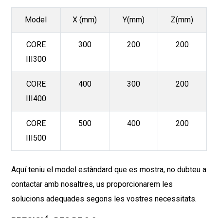
Model
X (mm)
Y(mm)
Z(mm)
CORE
300
200
200
III300
CORE
400
300
200
III400
CORE
500
400
200
III500
Aquí teniu el model estàndard que es mostra, no dubteu a
contactar amb nosaltres, us proporcionarem les
solucions adequades segons les vostres necessitats.