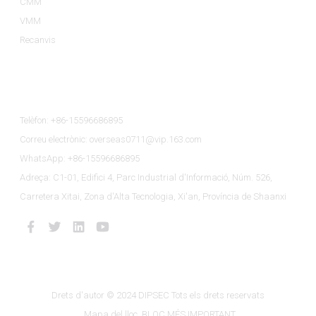
CMM
VMM
Recanvis
Contacta Amb Nosaltres
Telèfon: +86-15596686895
Correu electrònic: overseas0711@vip.163.com
WhatsApp: +86-15596686895
Adreça: C1-01, Edifici 4, Parc Industrial d'Informació, Núm. 526,
Carretera Xitai, Zona d'Alta Tecnologia, Xi'an, Província de Shaanxi
Drets d'autor © 2024 DIPSEC Tots els drets reservats
Mapa del lloc
BLOC MÉS IMPORTANT