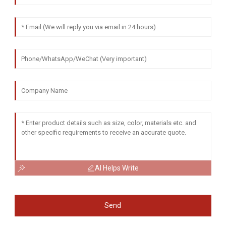
AI Helps Write
Send