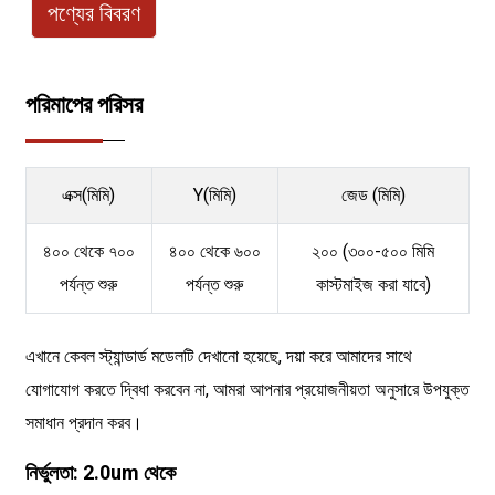
পণ্যের বিবরণ
পরিমাপের পরিসর
এক্স(মিমি)
Y(মিমি)
জেড (মিমি)
৪০০ থেকে ৭০০
৪০০ থেকে ৬০০
২০০ (৩০০-৫০০ মিমি
পর্যন্ত শুরু
পর্যন্ত শুরু
কাস্টমাইজ করা যাবে)
এখানে কেবল স্ট্যান্ডার্ড মডেলটি দেখানো হয়েছে, দয়া করে আমাদের সাথে
যোগাযোগ করতে দ্বিধা করবেন না, আমরা আপনার প্রয়োজনীয়তা অনুসারে উপযুক্ত
সমাধান প্রদান করব।
নির্ভুলতা: 2.0um থেকে