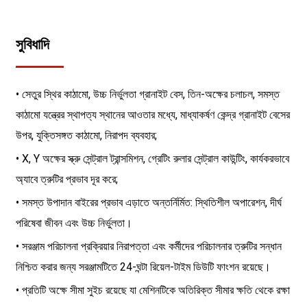
সুবিধাদি
• সেতুর স্থির কাঠামো, উচ্চ নির্ভুলতা গ্রানাইট বেস, তিন-অক্ষের চলাচল, সমস্ত
কাঠামো যন্ত্রের স্থাপত্য স্থানের আওতার মধ্যে, মাধ্যাকর্ষণ কেন্দ্র গ্রানাইট বেসের
উপর, যুক্তিসঙ্গত কাঠামো, নিরাপদ ব্যবহার;
• X, Y অক্ষের স্ক্রু সেন্ট্রাল ট্রান্সমিশন, গ্রেটিং রুলার সেন্ট্রাল কাউন্টিং, কার্যকরভাবে
অ্যাবে ত্রুটির প্রভাব দূর করে;
• সমস্ত উপাদান বাইরের প্রভাব এড়াতে অন্তর্নির্মিত: স্থিতিশীল অপারেশন, দীর্ঘ
পরিষেবা জীবন এবং উচ্চ নির্ভুলতা।
• সরঞ্জাম পরিচালনা প্রক্রিয়ার নিরাপত্তা এবং কর্মীদের পরিচালনার ত্রুটির সন্ধান
নিশ্চিত করার জন্য সরঞ্জামটিতে 24-ঘন্টা রিয়েল-টাইম ডিউটি ​​ফাংশন রয়েছে।
• প্রতিটি অক্ষে সীমা সুইচ রয়েছে যা মেশিনটিকে অতিরিক্ত সীমার ক্ষতি থেকে রক্ষা