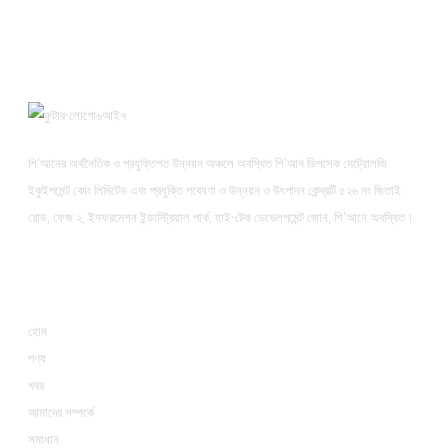
শি'আনের অর্থনৈতিক ও প্রযুক্তিগত উন্নয়ন অঞ্চলে অবস্থিত শি'আন ডিপসেক মেট্রোলজি
ইকুইপমেন্ট কোং লিমিটেড এবং প্রযুক্তি গবেষণা ও উন্নয়ন ও উৎপাদন কেন্দ্রটি ৫২৬ নং জিতাই
রোড, ফেজ ২, ইনফরমেশন ইন্ডাস্ট্রিয়াল পার্ক, হাই-টেক ডেভেলপমেন্ট জোন, শি'আনে অবস্থিত।
তথ্য
হোম
পণ্য
খবর
আমাদের সম্পর্কে
সমাধান