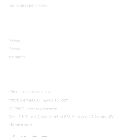
আমাদের সাথে যোগাযোগ করুন
পণের ধরন
সিএমএম
ভিএমএম
খুচরা যন্ত্রাংশ
আমাদের সাথে যোগাযোগ করুন
টেলিফোন: +৮৬-১৫৫৯৬৬৮৬৮৯৫
ইমেইল: overseas0711@vip.163.com
হোয়াটসঅ্যাপ: +৮৬-১৫৫৯৬৬৮৬৮৯৫
ঠিকানা: C1-01, ভবন 4, তথ্য শিল্প পার্ক, নং 526, Xitai রোড, হাইটেক জোন, Xi'an,
Shaanxi প্রদেশ