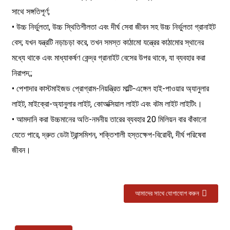
সাথে সঙ্গতিপূর্ণ;
• উচ্চ নির্ভুলতা, উচ্চ স্থিতিশীলতা এবং দীর্ঘ সেবা জীবন সহ উচ্চ নির্ভুলতা গ্রানাইট
বেস; যখন যন্ত্রটি নড়াচড়া করে, তখন সমস্ত কাঠামো যন্ত্রের কাঠামোর স্থানের
মধ্যে থাকে এবং মাধ্যাকর্ষণ কেন্দ্র গ্রানাইট বেসের উপর থাকে, যা ব্যবহার করা
নিরাপদ;;
• পেশাদার কাস্টমাইজড প্রোগ্রাম-নিয়ন্ত্রিত মাল্টি-এঙ্গেল হাই-পাওয়ার অ্যানুলার
লাইট, মাইক্রো-অ্যানুলার লাইট, কোঅক্সিয়াল লাইট এবং বটম লাইট লাইটিং।
• আমদানি করা উচ্চমানের অতি-নমনীয় তারের ব্যবহার 20 মিলিয়ন বার বাঁকানো
যেতে পারে, দ্রুত ডেটা ট্রান্সমিশন, শক্তিশালী হস্তক্ষেপ-বিরোধী, দীর্ঘ পরিষেবা
জীবন।
আমাদের সাথে যোগাযোগ করুন