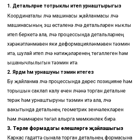
1. Детальләрне тотрыклы итеп урнаштырыгыз
Координаталы үлчәү машинасы җайланмасы үлчәү
машинасының эш өстәленә үлчәү детальләрен ныклы
итеп беркетә ала, үлчәү процессында детальләрнең
хәрәкәтләнмәвен яки деформацияләнмәвен тәэмин
итә, шулай итеп үлчәү нәтиҗәләренең төгәллеген һәм
ышанычлылыгын тәэмин итә.
2. Ярдәм һәм урнашуны тәэмин итегез
Бу җайланма үлчәү процессында дөрес позицияне һәм
торышын саклап калу өчен үлчәнә торган детальне
терәк һәм урнаштыруны тәэмин итә ала, үлчәү
вакытында детальнең геометрик үзенчәлекләрен
һәм үлчәмнәрен төгәл алырга мөмкинлек бирә.
3. Төрле формадагы өлешләргә җайлашыгыз
Каркас гадәттә сынала торган детальнең формасына