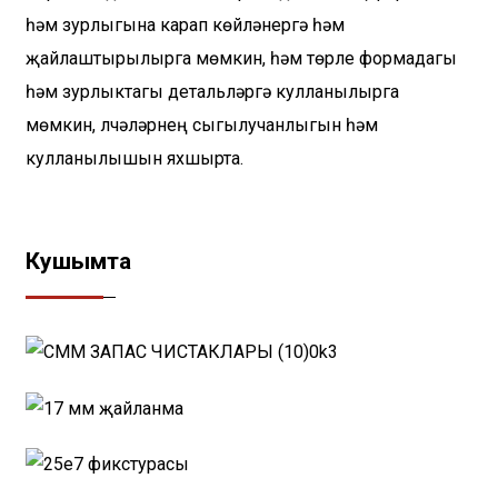
һәм зурлыгына карап көйләнергә һәм
җайлаштырылырга мөмкин, һәм төрле формадагы
һәм зурлыктагы детальләргә кулланылырга
мөмкин, үлчәүләрнең сыгылучанлыгын һәм
кулланылышын яхшырта.
Кушымта