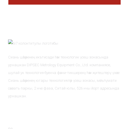
Сиань шәһәренең икътисади һәм технологик үсеш зонасында
урнашкан DIPSEC Metrology Equipment Co., Ltd. компаниясе,
шулай ук ​​технология буенча фәнни-тикшеренү һәм җитештерү үзәге
Сиань шәһәренең югары технологияләр үсеш зонасы, мәгълүмати
сәнәгать паркы, 2 нче фаза, Ситай юлы, 526 нчы йорт адресында
урнашкан.
Мәгълүмат
Өй