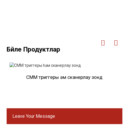
Бәйле Продуктлар
CMM триггеры һәм сканерлау зонд
Leave Your Message