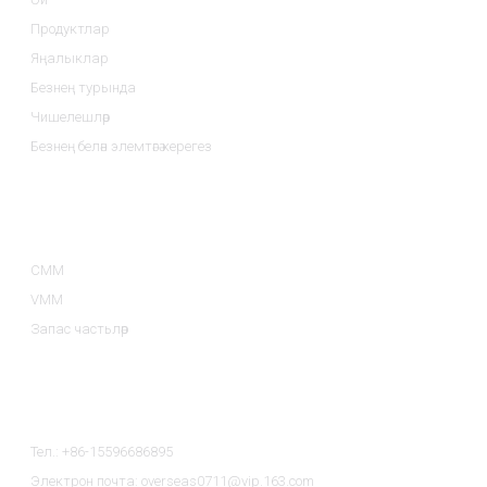
Продуктлар
Яңалыклар
Безнең турында
Чишелешләр
Безнең белән элемтәгә керегез
Продукт Категорияләре
CMM
VMM
Запас частьләр
Безнең Белән Элемтәгә Керегез
Тел.: +86-15596686895
Электрон почта: overseas0711@vip.163.com