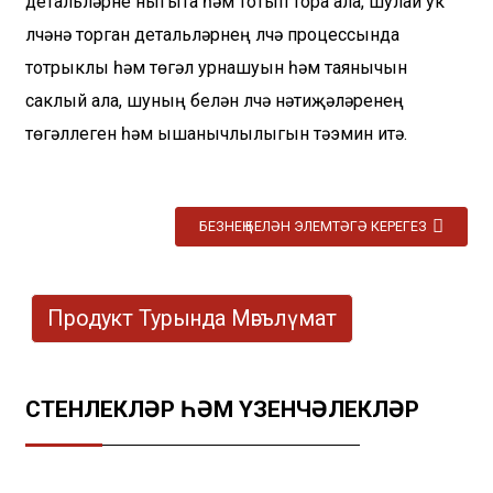
детальләрне ныгыта һәм тотып тора ала, шулай ук ​​
үлчәнә торган детальләрнең үлчәү процессында
тотрыклы һәм төгәл урнашуын һәм таянычын
саклый ала, шуның белән үлчәү нәтиҗәләренең
төгәллеген һәм ышанычлылыгын тәэмин итә.
БЕЗНЕҢ БЕЛӘН ЭЛЕМТӘГӘ КЕРЕГЕЗ
Продукт Турында Мәгълүмат
ӨСТЕНЛЕКЛӘР ҺӘМ ҮЗЕНЧӘЛЕКЛӘР