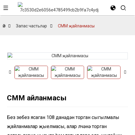
Өй
Запас частьләр
CMM җайланмасы
CMM җайланмасы
Без үзебез ясаган 108 данәдән торган сыгылмалы
җайланмалар җыелмасы, алар үлчәнә торган