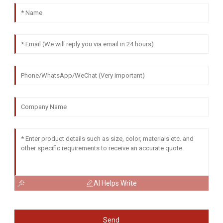
AI Helps Write
Send