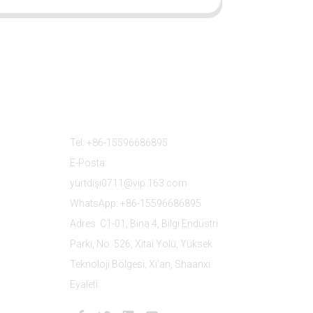
Bize Ulaşın
Tel: +86-15596686895
E-Posta:
yurtdışı0711@vip.163.com
WhatsApp: +86-15596686895
Adres: C1-01, Bina 4, Bilgi Endüstri
Parkı, No. 526, Xitai Yolu, Yüksek
Teknoloji Bölgesi, Xi'an, Shaanxi
Eyaleti