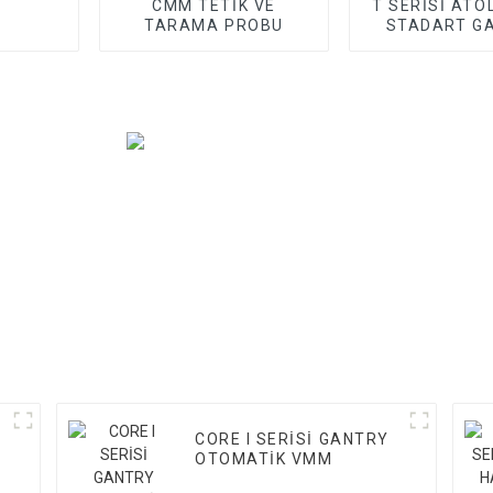
CMM TETİK VE
T SERİSİ ATÖL
TARAMA PROBU
STADART G
CMM
CORE I SERİSİ GANTRY
OTOMATİK VMM