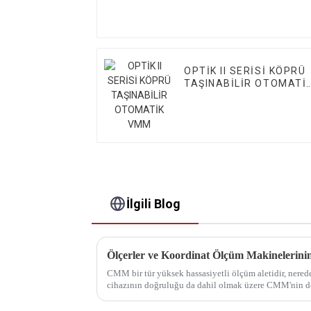
OPTİK II SERİSİ KÖPRÜ
TAŞINABİLİR OTOMATİ
VMM
İlgili Blog
Ölçerler ve Koordinat Ölçüm Makinelerinin 
CMM bir tür yüksek hassasiyetli ölçüm aletidir, nerede
cihazının doğruluğu da dahil olmak üzere CMM'nin de
ölçüm makinesi (CMM)...