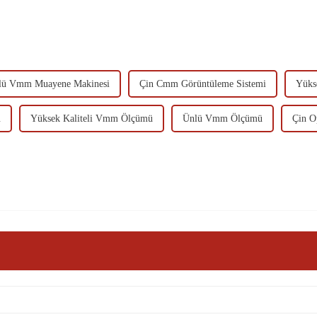
lü Vmm Muayene Makinesi
Çin Cmm Görüntüleme Sistemi
Yüks
ü
Yüksek Kaliteli Vmm Ölçümü
Ünlü Vmm Ölçümü
Çin O