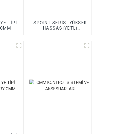
YE TİPİ
SPOINT SERİSİ YÜKSEK
 CMM
HASSASİYETLİ
GANTRY CMM