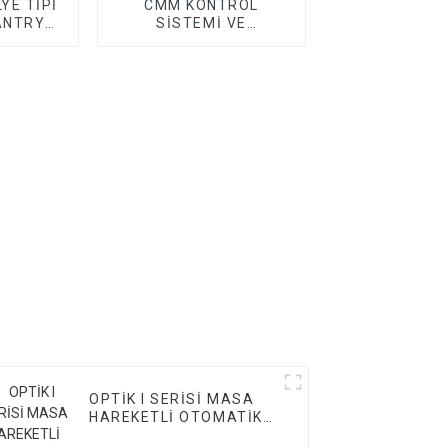
YE TİPİ
CMM KONTROL
ANTRY
SİSTEMİ VE
AKSESUARLARI
OPTİK I SERİSİ MASA
HAREKETLİ OTOMATİK
VMM