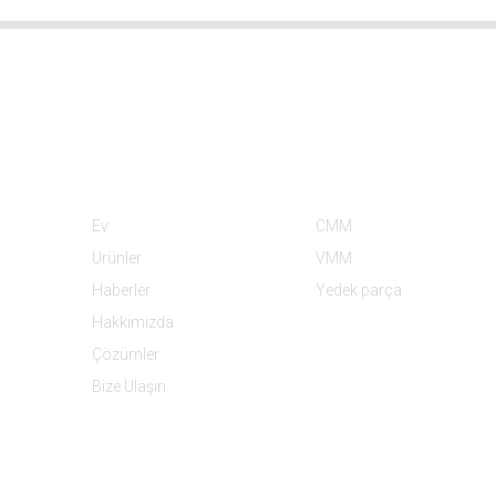
Bilgi
Ürün Kategorileri
Ev
CMM
Ürünler
VMM
Haberler
Yedek parça
Hakkımızda
Çözümler
Bize Ulaşın