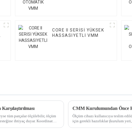
CORE II SERİSİ YÜKSEK
K
HASSASİYETLİ VMM
Karşılaştırılması
CMM Kurulumundan Önce Ha
yse tüm parçalar ölçülebilir, ölçüm
Ölçüm cihazı kullanıcıya teslim edil
steğine ihtiyaç duyar. Koordinat
için gerekli hazırlıklar (kurulum yeri,