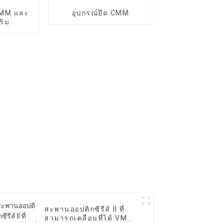
CMM และ
อุปกรณ์ยึด CMM
ริม
สะพานออปติกซีรีส์ II ที่
สามารถเคลื่อนที่ได้ VMM