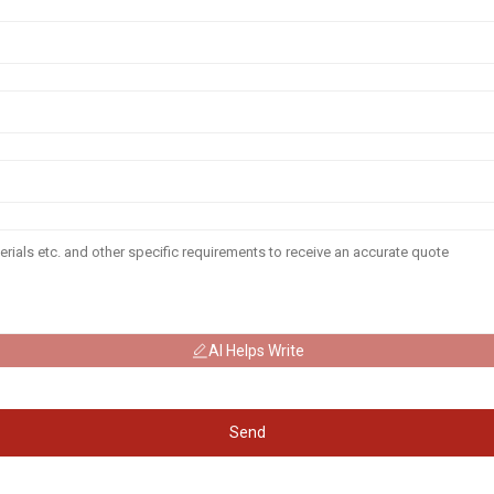
AI Helps Write
Send