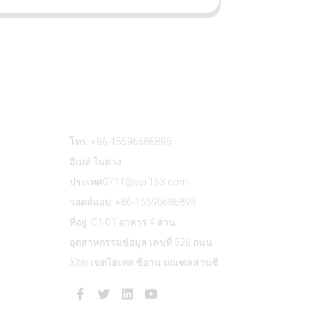
ติดต่อเรา
โทร: +86-15596686895
อีเมล์:ในต่าง
ประเทศ0711@vip.163.com
วอตส์แอป: +86-15596686895
ที่อยู่: C1-01 อาคาร 4 สวน
อุตสาหกรรมข้อมูล เลขที่ 526 ถนน
Xitai เขตไฮเทค ซีอาน มณฑลส่านซี