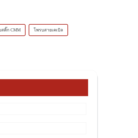
ยสติ๊ก CMM
โพรบสายเคเบิล