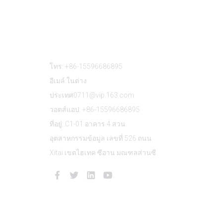
ติดต่อเรา
โทร: +86-15596686895
อีเมล์:ในต่าง
ประเทศ0711@vip.163.com
วอตส์แอป: +86-15596686895
ที่อยู่: C1-01 อาคาร 4 สวน
อุตสาหกรรมข้อมูล เลขที่ 526 ถนน
Xitai เขตไฮเทค ซีอาน มณฑลส่านซี