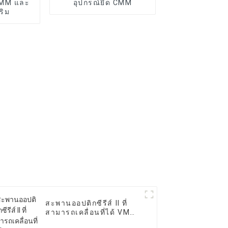
CMM และ
อุปกรณ์ยึด CMM
ริม
สะพานออปติกซีรีส์ II ที่
สามารถเคลื่อนที่ได้ VMM
อัตโนมัติ