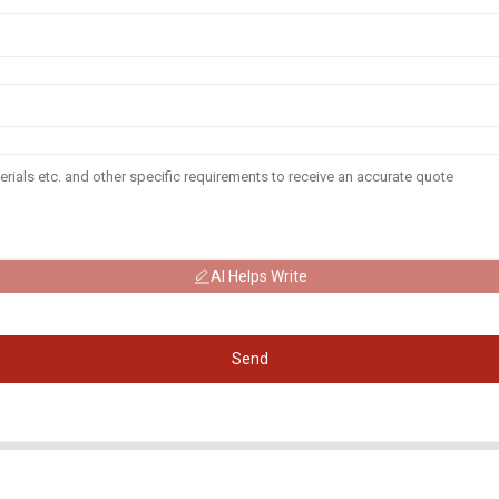
AI Helps Write
Send