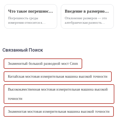
Что такое погрешность измерения окружающей среды?
Введение в размерное отклонение
Погрешность среды
Отклонение размеров — это
измерения относится к
алгебраическая разность
погрешности, вызванной
размеров за вычетом их
внешней температурой,
номинальных размеров,
влажностью, давлением
которую можно разделить на
воздуха, электромагнитным
фактическое отклонение и
полем, вибрацией и светом в
предельное отклонение.
Связанный Поиск
процессе измерения.
Знаменитый большой разводной мост Cmm
Китайская мостовая измерительная машина высокой точности
Высококачественная мостовая измерительная машина высокой
точности
Знаменитая мостовая измерительная машина высокой точности