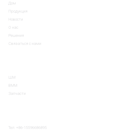
Дом
Продукция
Новости
О нас
Решения
Связаться с нами
Категории Продуктов
ШМ
ВММ
Запчасти
Связаться С Нами
Тел: +86-15596686895