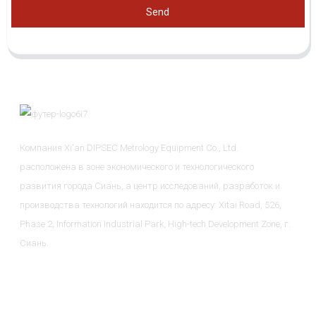
Send
Компания Xi'an DIPSEC Metrology Equipment Co., Ltd.
расположена в зоне экономического и технологического
развития города Сиань, а центр исследований, разработок и
производства технологий находится по адресу: Xitai Road, 526,
Phase 2, Information Industrial Park, High-tech Development Zone, г.
Сиань.
Информация