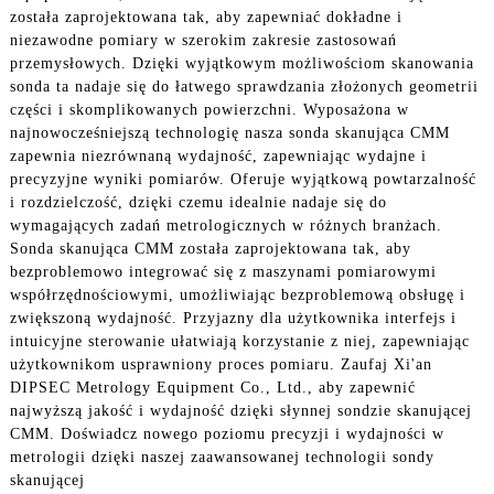
została zaprojektowana tak, aby zapewniać dokładne i
niezawodne pomiary w szerokim zakresie zastosowań
przemysłowych. Dzięki wyjątkowym możliwościom skanowania
sonda ta nadaje się do łatwego sprawdzania złożonych geometrii
części i skomplikowanych powierzchni. Wyposażona w
najnowocześniejszą technologię nasza sonda skanująca CMM
zapewnia niezrównaną wydajność, zapewniając wydajne i
precyzyjne wyniki pomiarów. Oferuje wyjątkową powtarzalność
i rozdzielczość, dzięki czemu idealnie nadaje się do
wymagających zadań metrologicznych w różnych branżach.
Sonda skanująca CMM została zaprojektowana tak, aby
bezproblemowo integrować się z maszynami pomiarowymi
współrzędnościowymi, umożliwiając bezproblemową obsługę i
zwiększoną wydajność. Przyjazny dla użytkownika interfejs i
intuicyjne sterowanie ułatwiają korzystanie z niej, zapewniając
użytkownikom usprawniony proces pomiaru. Zaufaj Xi'an
DIPSEC Metrology Equipment Co., Ltd., aby zapewnić
najwyższą jakość i wydajność dzięki słynnej sondzie skanującej
CMM. Doświadcz nowego poziomu precyzji i wydajności w
metrologii dzięki naszej zaawansowanej technologii sondy
skanującej