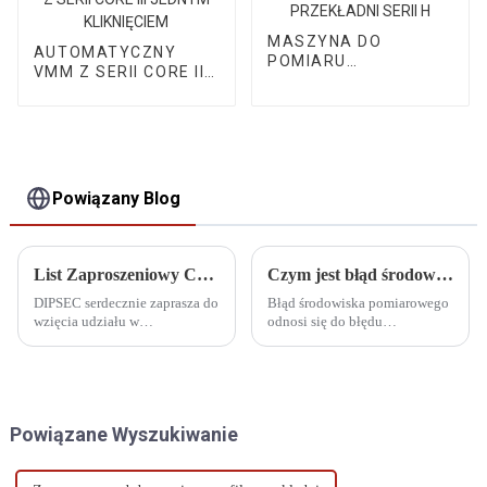
MASZYNA DO
AUTOMATYCZNY
POMIARU
VMM Z SERII CORE III
PRZEKŁADNI SERII H
JEDNYM KLIKNIĘCIEM
Powiązany Blog
List Zaproszeniowy CIMT
Czym jest błąd środowiskowy pomiaru
DIPSEC serdecznie zaprasza do
Błąd środowiska pomiarowego
wzięcia udziału w
odnosi się do błędu
Międzynarodowej Wystawie
spowodowanego przez
Obrabiarek CIMT China 2025 i
zewnętrzną temperaturę,
wspólnego świętowania z nami
wilgotność, ciśnienie
idei inteligentnej produkcji!
powietrza, pole
elektromagnetyczne, wibracje i
Powiązane Wyszukiwanie
światło podczas procesu
pomiaru.