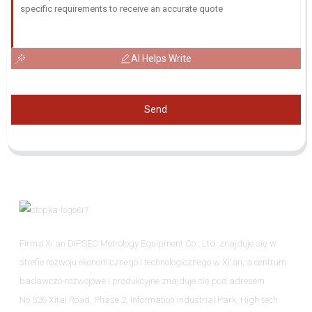
AI Helps Write
Send
Firma Xi'an DIPSEC Metrology Equipment Co., Ltd. znajduje się w
strefie rozwoju ekonomicznego i technologicznego w Xi'an, a centrum
badawczo-rozwojowe i produkcyjne znajduje się pod adresem
No.526 Xitai Road, Phase 2, Information Industrial Park, High-tech