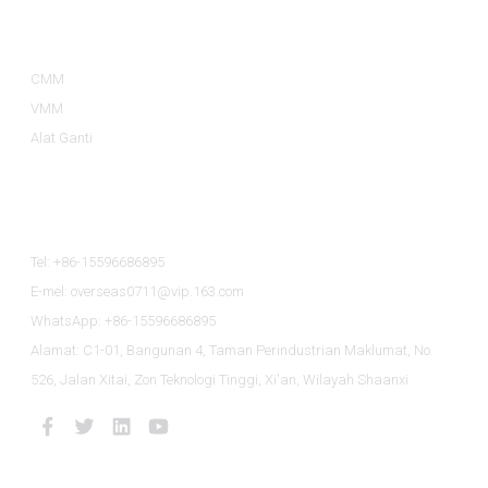
Kategori Produk
CMM
VMM
Alat Ganti
Hubungi Kami
Tel: +86-15596686895
E-mel: overseas0711@vip.163.com
WhatsApp: +86-15596686895
Alamat: C1-01, Bangunan 4, Taman Perindustrian Maklumat, No.
526, Jalan Xitai, Zon Teknologi Tinggi, Xi'an, Wilayah Shaanxi