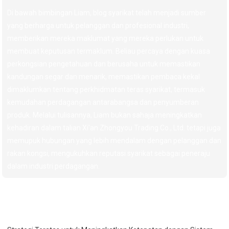
Di bawah bimbingan Liam, blog syarikat telah menjadi sumber
yang berharga untuk pelanggan dan profesional industri,
memberikan mereka maklumat yang mereka perlukan untuk
membuat keputusan termaklum. Beliau percaya dengan kuasa
perkongsian pengetahuan dan berusaha untuk memastikan
kandungan segar dan menarik, memastikan pembaca kekal
dimaklumkan tentang perkhidmatan teras syarikat, termasuk
kemudahan perdagangan antarabangsa dan penyumberan
produk. Melalui tulisannya, Liam bukan sahaja meningkatkan
kehadiran dalam talian Xi'an Zhongyou Trading Co., Ltd. tetapi juga
memupuk hubungan yang lebih mendalam dengan pelanggan dan
rakan kongsi, mengukuhkan reputasi syarikat sebagai peneraju
dalam industri perdagangan.
Baca Artikel Saya