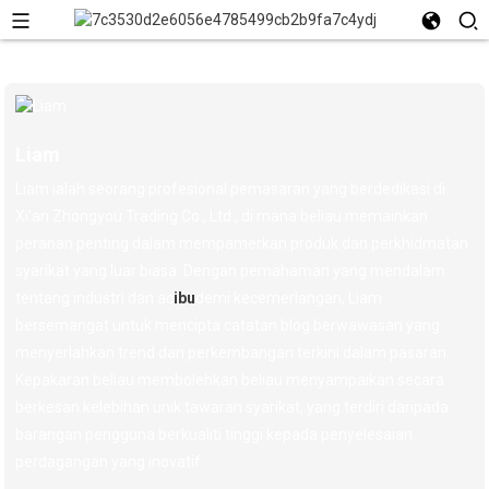
Liam
Liam ialah seorang profesional pemasaran yang berdedikasi di
Xi'an Zhongyou Trading Co., Ltd., di mana beliau memainkan
peranan penting dalam mempamerkan produk dan perkhidmatan
syarikat yang luar biasa. Dengan pemahaman yang mendalam
tentang industri dan ac
ibu
demi kecemerlangan, Liam
bersemangat untuk mencipta catatan blog berwawasan yang
menyerlahkan trend dan perkembangan terkini dalam pasaran.
Kepakaran beliau membolehkan beliau menyampaikan secara
berkesan kelebihan unik tawaran syarikat, yang terdiri daripada
barangan pengguna berkualiti tinggi kepada penyelesaian
perdagangan yang inovatif.