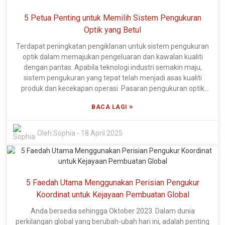
adalah penting dalam pembuatan. Unit R&D dan pengeluaran
5 Petua Penting untuk Memilih Sistem Pengukuran
khusus kami mempunyai lebih 60% kakitangan teknikal yang
bekerja sepanjang masa membangunkan Perisian Pengukur
Optik yang Betul
Selaras yang terkini. Komitmen kami terhadap inovasi
Terdapat peningkatan pengiklanan untuk sistem pengukuran
terbukti daripada fakta bahawa lebih daripada 20% daripada
optik dalam memajukan pengeluaran dan kawalan kualiti
jumlah kakitangan kami terdiri daripada pereka R&D,
dengan pantas. Apabila teknologi industri semakin maju,
mengekalkan kami di barisan hadapan dalam teknologi
sistem pengukuran yang tepat telah menjadi asas kualiti
metrologi. China menggunakan hak harta intelek bebasnya
produk dan kecekapan operasi. Pasaran pengukuran optik
untuk membuka kunci ketepatan selaras dengan automasi
dijangka meningkat sehingga $2.5 bilion menjelang 2025,
proses dan untuk menyediakan alat kepada pengilang untuk
»
BACA LAGI
menurut laporan yang dikeluarkan oleh MarketsandMarkets,
memaksimumkan produktiviti keseluruhan mereka.
yang mempamerkan peranan kritikal pengukuran optik dalam
aplikasi dari aeroangkasa hingga pembuatan kereta, dan
Oleh:
Sophia
-
18 April 2025
sebagainya. Memilih sistem yang betul boleh memainkan
peranan penting dalam ketepatan, produktiviti, dan akibatnya
garis bawah itu sendiri. Xi'an DIPSEC metrology equipment
Co., Ltd. memahami bahawa memilih Sistem Pengukuran
5 Faedah Utama Menggunakan Perisian Pengukur
Optik memerlukan ketelitian yang tinggi untuk memenuhi
spesifikasi teknikal tanpa melebihi bajet. Dengan pasukan
Koordinat untuk Kejayaan Pembuatan Global
R&D dan pengeluaran yang berdedikasi, di mana lebih
Anda bersedia sehingga Oktober 2023. Dalam dunia
daripada 60 peratus kekuatan terdiri daripada kakitangan
perkilangan global yang berubah-ubah hari ini, adalah penting