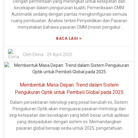
Dengan permintaan yang meningkat untuk ketepatan dan
pemasangan dan pembuatan berteknologi tinggi yang
kecekapan dalam pengurusan kualiti, Pemeriksaan CMM
terkenal dengan kecemerlangan mereka dalam kualiti dan
Automatik sedang dengan pantas mengkonfigurasi semula
prestasi. Lebih daripada 60% tenaga kerja terlibat
ruang pembuatan. Analisis terkini Penyelidikan dan Pasaran
terutamanya dalam peranan profesional atau teknikal,
menyatakan bahawa pasaran CMM (mesin pengukur
manakala lebih daripada 20% terlibat dalam R&D -
koordinat) global dijangka mencatatkan CAGR lebih 6%
menjadikan DIPSEC dalam kedudukan yang sangat baik untuk
»
BACA LAGI
antara 2021 dan 2026 kerana industri sedang beralih ke arah
penyelesaian lanjutan melalui teknologi metrologi terbaharu.
automasi dan pendigitalan. Oleh itu, adalah lebih penting bagi
Pemeriksaan CMM Automatik akan menawarkan peluang
pengeluar untuk mula berbelanja pada teknologi
Oleh:
Elena
-
29 April 2025
kepada perusahaan global untuk meningkatkan ketepatan
pemeriksaan termaju untuk meningkatkan kualiti produk
mereka sambil pada masa yang sama meningkatkan
pada kos yang lebih rendah. Oleh itu, pilihan pengeluar
kecekapan dan produktiviti dengan memperkenalkan jenis
terkemuka bagi penyelesaian Pemeriksaan CMM Automatik
sistem pengeluaran yang sangat inovatif ke dalam proses
adalah penting bagi syarikat yang ingin kekal berdaya saing.
pembuatan mereka yang memastikan pemasaran yang
Membentuk Masa Depan: Trend dalam Sistem
Xi'an DIPSEC Metrology Equipment Co., Ltd. berbangga
kompetitif.
dengan R&D dan pengeluaran yang berkualiti, dengan lebih
Pengukuran Optik untuk Pembeli Global pada 2025
60% kakitangan bekerja dalam bidang teknikal khusus. Inovasi
Dalam persekitaran teknologi yang pesat berubah ini, Sistem
memacu syarikat ini ke hadapan, yang mempunyai lebih 20%
Pengukuran Optik akan menguasai pasaran metrologi dari
kakitangan reka bentuk R&D cemerlang dalam
segi ketepatan dan kecekapan yang lebih besar untuk aplikasi
membangunkan teknologi masa depan yang diperlukan
yang disepadukan dengan sistem ini. Memandangkan
untuk kedai pembuatan moden di bawah keadaan
pasaran global bersiap sedia untuk 2025, pengetahuan
persekitaran yang sering bermusuhan.
tentang arah aliran yang ramai yang memasuki sistem ini