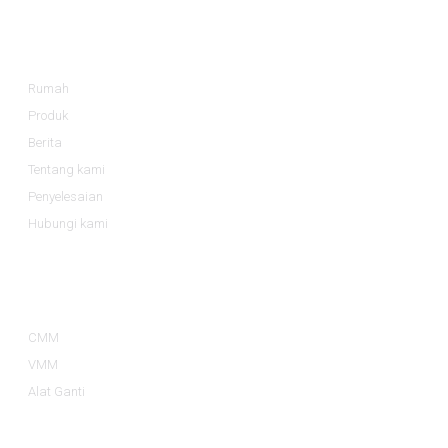
keputusan akhir yang melibatkan kawalan kualiti yang lebih
Maklumat
baik dan kelebihan daya saing di pasaran.
Rumah
Produk
Berita
Tentang kami
Penyelesaian
Hubungi kami
Kategori Produk
CMM
VMM
Alat Ganti