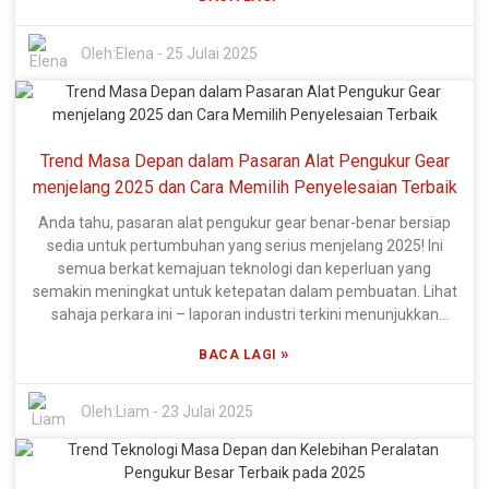
meningkat untuk pemeriksaan kualiti dalam semua jenis
kompetitif.
industri. Syarikat seperti Xi'an DIPSEC Metrology Equipment
Co., Ltd. benar-benar mengetuai pertuduhan di sini. Mereka
Oleh:
Elena
-
25 Julai 2025
mempunyai pasukan R&D yang mengagumkan, dengan lebih
60% orang mereka adalah profesional mahir dalam bidang
tersebut. Dan dapatkan ini—lebih daripada 20% pasukan
mereka didedikasikan hanya untuk reka bentuk R&D! Itulah
Trend Masa Depan dalam Pasaran Alat Pengukur Gear
komitmen yang serius untuk terus berada di hadapan dan
menjelang 2025 dan Cara Memilih Penyelesaian Terbaik
menawarkan penyelesaian pengukur berteknologi tinggi.
Jadi, dalam blog ini, saya telah mengumpulkan senarai 50
Anda tahu, pasaran alat pengukur gear benar-benar bersiap
pilihan Peralatan Pengukur Besar terbaik di luar sana,
sedia untuk pertumbuhan yang serius menjelang 2025! Ini
memudahkan anda mencari produk yang paling boleh
semua berkat kemajuan teknologi dan keperluan yang
dipercayai dan termaju di pasaran.
semakin meningkat untuk ketepatan dalam pembuatan. Lihat
sahaja perkara ini – laporan industri terkini menunjukkan
bahawa pasaran global untuk alat pengukur gear boleh
»
BACA LAGI
mencecah sekitar USD 1.5 bilion menjelang 2025! Itu
merupakan kadar pertumbuhan tahunan kompaun yang
besar sebanyak 6.2% sejak 2020. Lonjakan ini disebabkan
Oleh:
Liam
-
23 Julai 2025
terutamanya oleh permintaan untuk penyelesaian
pengukuran yang sangat tepat, terutamanya dalam industri
seperti automotif, aeroangkasa dan jentera. Memandangkan