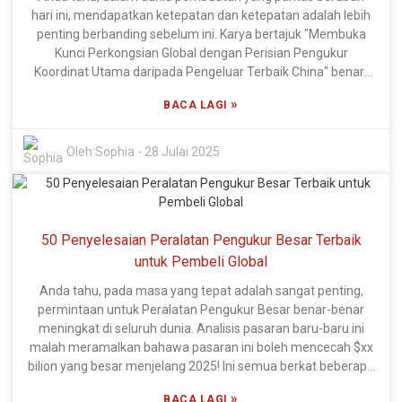
dibina untuk memenuhi piawaian menuntut dunia
hari ini, mendapatkan ketepatan dan ketepatan adalah lebih
pembuatan hari ini. Mari selami dan semak pilihan CMM
penting berbanding sebelum ini. Karya bertajuk "Membuka
terbaik yang tersedia, supaya anda boleh membuat pilihan
Kunci Perkongsian Global dengan Perisian Pengukur
bijak untuk keperluan pengukuran anda!
Koordinat Utama daripada Pengeluar Terbaik China" benar-
benar menyelami bagaimana Perisian Pengukuran Selaras
»
BACA LAGI
yang canggih boleh meningkatkan kerja berpasukan di
seluruh negara. Ia adalah bahagian penting dalam
memastikan kualiti dalam pengeluaran. Perisian jenis ini
Oleh:
Sophia
-
28 Julai 2025
membantu pengeluar memahami spesifikasi produk
tersebut, yang seterusnya memacu kecekapan dan
mencetuskan inovasi. Mengetuai pertuduhan dalam dunia
teknologi ini ialah Xi'an DIPSEC Metrology Equipment Co., Ltd.
50 Penyelesaian Peralatan Pengukur Besar Terbaik
Mereka terkenal dengan R&D dan pembuatan terkemuka
mereka. Lebih 60% daripada pasukan mereka terdiri daripada
untuk Pembeli Global
profesional mahir, dan lebih daripada 20% tertumpu semata-
Anda tahu, pada masa yang tepat adalah sangat penting,
mata pada R&D. Agak mengagumkan, bukan? Xi'an DIPSEC
permintaan untuk Peralatan Pengukur Besar benar-benar
ialah pemain berteknologi tinggi dengan hak harta inteleknya
meningkat di seluruh dunia. Analisis pasaran baru-baru ini
sendiri. Dengan menggunakan Perisian Pengukuran Selaras
malah meramalkan bahawa pasaran ini boleh mencecah $xx
yang canggih, syarikat boleh membuka pintu kepada
bilion yang besar menjelang 2025! Ini semua berkat beberapa
beberapa perkongsian global yang menakjubkan dan benar-
kemajuan teknologi yang hebat dan keperluan yang semakin
benar meningkatkan permainan mereka dalam pasaran yang
»
BACA LAGI