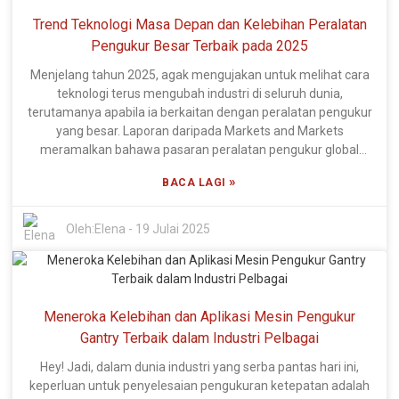
syarikat bekerja keras untuk meningkatkan kualiti produk dan
Trend Teknologi Masa Depan dan Kelebihan Peralatan
menyelaraskan operasi, memilih alat pengukur gear yang
betul adalah sangat penting. Ambil Xi'an DIPSEC Metrology
Pengukur Besar Terbaik pada 2025
Equipment Co., Ltd., sebagai contoh. Mereka mempunyai
Menjelang tahun 2025, agak mengujakan untuk melihat cara
lebih 60% daripada pasukan mereka memfokuskan pada
teknologi terus mengubah industri di seluruh dunia,
R&D, yang menunjukkan betapa seriusnya mereka terhadap
terutamanya apabila ia berkaitan dengan peralatan pengukur
kepakaran teknikal. Mereka benar-benar berada di tempat
yang besar. Laporan daripada Markets and Markets
yang bagus untuk melancarkan penyelesaian inovatif.
meramalkan bahawa pasaran peralatan pengukur global
Dengan memanfaatkan hak harta intelek bebas mereka,
boleh mencecah USD 200 bilion menjelang 2026,
mereka bersedia untuk menangani perubahan keperluan
»
BACA LAGI
berkembang pada 7.2% yang kukuh setiap tahun.
industri dan membantu pelanggan mereka mencapai
Pertumbuhan ini benar-benar didorong oleh kemajuan
piawaian tertinggi dalam jaminan kualiti dan kejuruteraan
baharu dalam teknologi pengukuran ketepatan dan
Oleh:
Elena
-
19 Julai 2025
ketepatan.
peningkatan permintaan untuk instrumen ketepatan
terkemuka dalam bidang seperti aeroangkasa, automotif dan
pembuatan—agak kemas, bukan? Xi'an DIPSEC Metrology
Equipment Co., Ltd. benar-benar mengetuai pertuduhan
Meneroka Kelebihan dan Aplikasi Mesin Pengukur
dalam bidang ini. Pasukan R&D mereka berdedikasi, dan
dapatkan ini—lebih 60% orang mereka adalah profesional
Gantry Terbaik dalam Industri Pelbagai
mahir! Mereka semua tentang mencipta peralatan pengukur
Hey! Jadi, dalam dunia industri yang serba pantas hari ini,
besar yang canggih. Selain itu, syarikat itu berbangga kerana
keperluan untuk penyelesaian pengukuran ketepatan adalah
mempunyai hak harta intelek mereka sendiri, yang