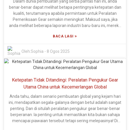
Dalam dunia pembuatan yang serba pantas hari ini, anda
pembeli global yang mencari Mesin Pengukur Gear yang
benar-benar dapat melihat betapa pentingnya ketepatan dan
boleh dipercayai dan tepat untuk meningkatkan proses
kualiti, terutamanya apabila permintaan untuk Peralatan
pembuatan mereka.
Pemeriksaan Gear semakin meningkat. Maksud saya, jika
anda melihat beberapa laporan industri baru-baru ini, mereka
meramalkan bahawa pasaran pemeriksaan gear global boleh
»
BACA LAGI
mencecah sekitar USD 1.5 bilion menjelang 2025! Itu cukup
mengagumkan, bukan? Banyak pertumbuhan ini didorong
oleh kemajuan teknologi—seperti automasi—dan hakikat
Oleh:
Sophia
-
8 Ogos 2025
bahawa sistem gear semakin kompleks. Jadi, bagi pengeluar,
mematuhi piawaian kualiti yang sukar itu bermakna memilih
teknologi pemeriksaan gear yang betul adalah sangat
penting. Di Xi'an DIPSEC Metrology Equipment Co., Ltd., kami
Ketepatan Tidak Ditandingi: Peralatan Pengukur Gear
berbangga mempunyai pasukan R&D yang kukuh dengan
lebih 60% bakat kami adalah pakar mahir dan kira-kira 20%
Utama China untuk Kecemerlangan Global
pereka berdedikasi. Kami benar-benar memimpin dalam
Anda tahu, dalam senario pembuatan global yang kejam hari
evolusi yang menarik ini! Tumpuan kami pada inovasi dan
ini, mendapatkan segala-galanya dengan betul adalah sangat
kualiti meletakkan kami di tempat utama untuk menawarkan
penting. Dan di situlah peralatan pengukur gear benar-benar
penyelesaian pemeriksaan gear yang canggih. Dengan cara
berperanan. Ia penting untuk memastikan kita bukan sahaja
ini, pelanggan kami tidak hanya mencapai tanda aras kualiti
mencapai piawaian tersebut tetapi sering melepasinya! Di
mereka; mereka sering meniup mereka keluar dari air. Dalam
Xi'an DIPSEC Metrology Equipment Co., Ltd., kami berbangga
artikel ini, kami akan menyelami ciri hebat peralatan