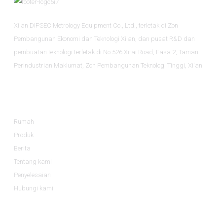
Matlamat kita? Untuk membantu pengeluar meningkatkan
permainan penyumberan mereka dan mencapai standard
kualiti tinggi tersebut dalam operasi mereka. Mari kita
Xi'an DIPSEC Metrology Equipment Co., Ltd., terletak di Zon
lakukannya!
Pembangunan Ekonomi dan Teknologi Xi'an, dan pusat R&D dan
pembuatan teknologi terletak di No.526 Xitai Road, Fasa 2, Taman
Perindustrian Maklumat, Zon Pembangunan Teknologi Tinggi, Xi'an.
Maklumat
Rumah
Produk
Berita
Tentang kami
Penyelesaian
Hubungi kami
Kategori Produk