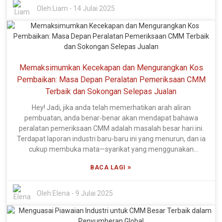
Ia adalah pengubah permainan! Ia bukan sahaja membuat
Oleh:
Liam
-
14 Julai 2025
pengukuran lebih tepat, tetapi ia juga mengurangkan masa
yang dihabiskan untuk pemeriksaan. Itu menang-menang
memandangkan industri adalah mengenai meningkatkan
produktiviti dan mengurangkan kos. Sekarang, jika anda
melihat siapa yang mengetuai pertuduhan, jangan lihat lebih
Memaksimumkan Kecekapan dan Mengurangkan Kos
jauh daripada Xi'an DIPSEC Metrology Equipment Co., Ltd.
Pembaikan: Masa Depan Peralatan Pemeriksaan CMM
Mereka mempunyai pasukan R&D dan pengeluaran yang
menakjubkan—lebih 60% daripada mereka adalah pakar
Terbaik dan Sokongan Selepas Jualan
dalam peranan teknikal, dan lebih daripada 20% adalah
Hey! Jadi, jika anda telah memerhatikan arah aliran
pereka R&D yang berdedikasi. Itulah beberapa komitmen
pembuatan, anda benar-benar akan mendapat bahawa
serius terhadap inovasi! Sebagai sebuah syarikat
peralatan pemeriksaan CMM adalah masalah besar hari ini.
pemasangan dan pembuatan berteknologi tinggi dengan hak
Terdapat laporan industri baru-baru ini yang menurun, dan ia
harta intelek mereka sendiri, DIPSEC berada di tempat utama
cukup membuka mata—syarikat yang menggunakan
untuk menyampaikan penyelesaian Pemeriksaan CMM
penyelesaian metrologi termaju sebenarnya boleh
Automatik yang terkemuka yang memenuhi permintaan
»
BACA LAGI
mengurangkan masa pemeriksaan mereka sehingga 30%!
sukar landskap pembuatan masa kini.
Itulah perubahan permainan apabila ia datang untuk
mengurangkan kos pembaikan dan meningkatkan
Oleh:
Elena
-
9 Julai 2025
produktiviti. Memandangkan pengilang bergegas untuk
memaksimumkan kecekapan sementara masih