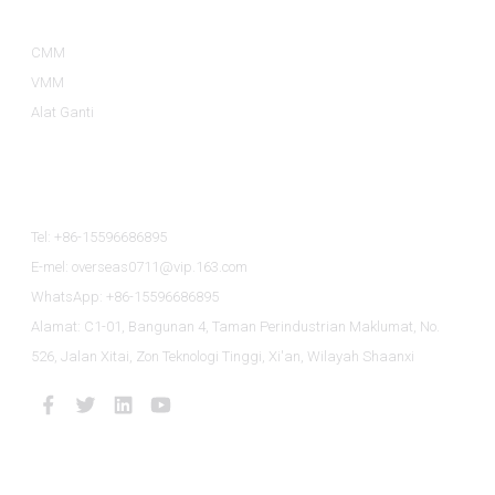
CMM
VMM
Alat Ganti
Hubungi Kami
Tel: +86-15596686895
E-mel: overseas0711@vip.163.com
WhatsApp: +86-15596686895
Alamat: C1-01, Bangunan 4, Taman Perindustrian Maklumat, No.
526, Jalan Xitai, Zon Teknologi Tinggi, Xi'an, Wilayah Shaanxi