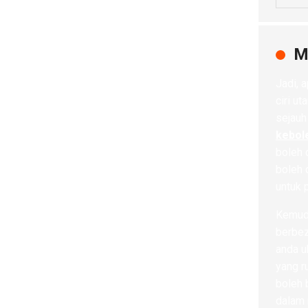
M
Jadi, 
ciri u
sejauh
kebol
boleh 
boleh 
untuk 
Kemud
berbez
anda u
yang r
boleh 
dalam 