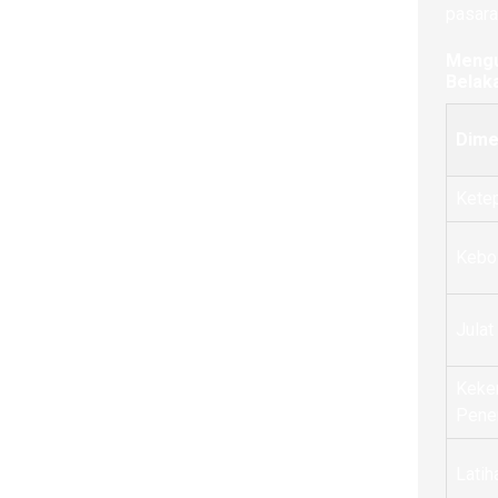
pasara
Mengu
Belak
Dime
Kete
Kebo
Julat
Keke
Pene
Latih