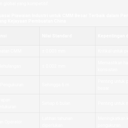
n global yang kompetitif.
asai Piawaian Industri untuk CMM Besar Terbaik dalam Peny
ang Kejayaan Pembuatan China
nsi
Nilai Standard
Kepentingan 
patan CMM
± 0.003 mm
Kritikal untuk 
Memastikan ha
lehulangan
± 0.002 mm
konsisten
Penting untuk
 Pengukuran
Sehingga 6 m
besar
rapan
Setiap 6 bulan
Penting untuk 
ntukuran
Latihan tahunan
Meningkatkan 
an Operator
diperlukan
pengukuran