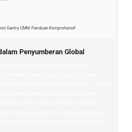
sion Gantry CMM: Panduan Komprehensif
dalam Penyumberan Global
tandard industri adalah sangat penting bagi
ini bertindak seperti peta jalan yang membantu
yang konsisten merentas pelbagai pasaran. Jadi, jika
 mematuhi piawaian ini bukan sahaja menjadikan
an dengan semua orang yang terlibat, daripada
jukkan bahawa syarikat serius tentang pengurusan
an kepuasan pelanggan dalam jangka masa panjang.