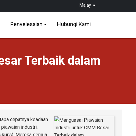
Malay
Penyelesaian
Hubungi Kami
sar Terbaik dalam
etapa cepatnya keadaan
piawaian industri,
ukur
s
). Mereka semua