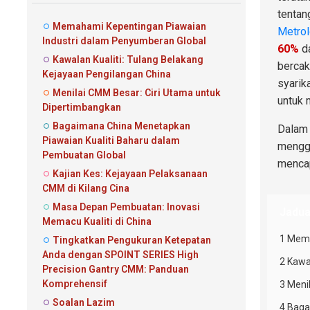
tenta
Memahami Kepentingan Piawaian
Metrol
Industri dalam Penyumberan Global
60%
da
Kawalan Kualiti: Tulang Belakang
bercak
Kejayaan Pengilangan China
syarik
Menilai CMM Besar: Ciri Utama untuk
untuk 
Dipertimbangkan
Bagaimana China Menetapkan
Dalam 
Piawaian Kualiti Baharu dalam
mengg
Pembuatan Global
menca
Kajian Kes: Kejayaan Pelaksanaan
CMM di Kilang Cina
Masa Depan Pembuatan: Inovasi
Jadua
Memacu Kualiti di China
1 Mema
Tingkatkan Pengukuran Ketepatan
Anda dengan SPOINT SERIES High
2 Kawa
Precision Gantry CMM: Panduan
Komprehensif
3 Meni
Soalan Lazim
4 Baga