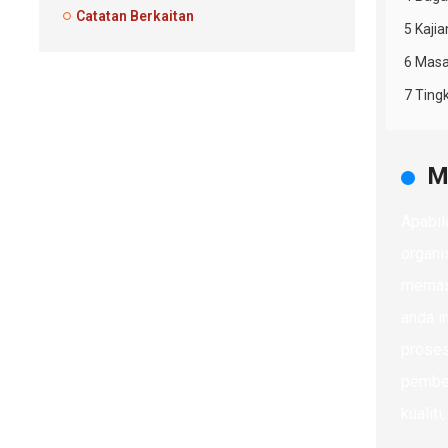
Catatan Berkaitan
5 Kaji
6 Masa
7 Ting
M
Apabil
organi
memast
anda i
proses
pembek
kualit