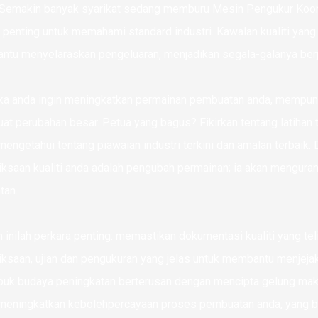
 Semakin banyak syarikat sedang memburu Mesin Pengukur Koordi
 penting untuk memahami standard industri. Kawalan kualiti yang 
tu menyelaraskan pengeluaran, menjadikan segala-galanya berja
jika anda ingin meningkatkan permainan pembuatan anda, mempuny
t perubahan besar. Petua yang bagus? Fikirkan tentang latihan
mengetahui tentang piawaian industri terkini dan amalan terbaik
ksaan kualiti anda adalah pengubah permainan; ia akan mengura
tan.
n inilah perkara penting: memastikan dokumentasi kualiti yang te
ksaan, ujian dan pengukuran yang jelas untuk membantu menjejaki
k budaya peningkatan berterusan dengan mencipta gelung maklum
meningkatkan kebolehpercayaan proses pembuatan anda, yang 