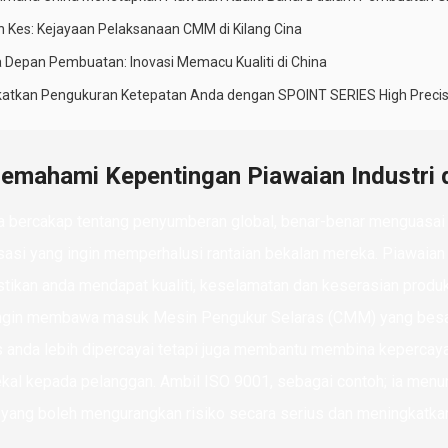
an Kes: Kejayaan Pelaksanaan CMM di Kilang Cina
 Depan Pembuatan: Inovasi Memacu Kualiti di China
katkan Pengukuran Ketepatan Anda dengan SPOINT SERIES High Preci
emahami Kepentingan Piawaian Industri 
a bercakap tentang penyumberan global, benar-benar menguasai s
sasi yang ingin memperhalusi rantaian bekalan mereka. Piawaian 
ikan anda mendapat kualiti, keselamatan dan keserasian produk 
ngin membawa masuk Mesin Pengukur Selaras (CMM) yang besar,
 anda lebih dipercayai tetapi juga membantu membina kepercaya
al kepada pelanggan. Ambil ISO 9001, sebagai contoh; ia menun
i, yang boleh mengurangkan risiko secara serius dan meningkatk