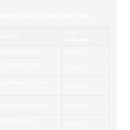
umberan Global - Kawalan Kualiti: Tulang
Status
dalam QC
Pelaksanaan
pengukuran ketepatan
95% patuh
sil pengukuran yang
90% patuh
 pengimbasan komponen
85% patuh
mengekalkan ketepatan
80% patuh
kebolehpercayaan
70% patuh