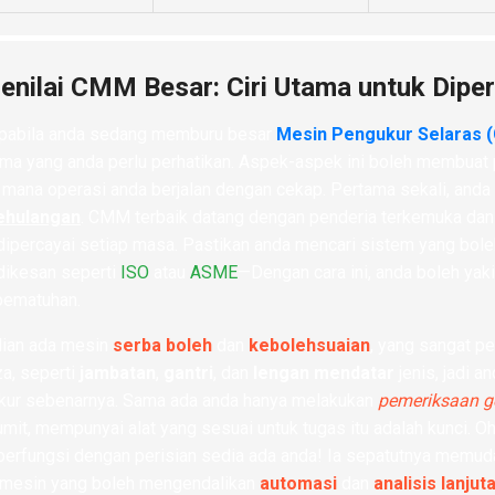
enilai CMM Besar: Ciri Utama untuk Dipe
apabila anda sedang memburu besar
Mesin Pengukur Selaras
tama yang anda perlu perhatikan. Aspek-aspek ini boleh membua
 mana operasi anda berjalan dengan cekap. Pertama sekali, an
ehulangan
. CMM terbaik datang dengan penderia terkemuka dan
dipercayai setiap masa. Pastikan anda mencari sistem yang bo
dikesan seperti
ISO
atau
ASME
—Dengan cara ini, anda boleh ya
pematuhan.
ian ada mesin
serba boleh
dan
kebolehsuaian
, yang sangat p
a, seperti
jambatan
,
gantri
, dan
lengan mendatar
jenis, jadi 
kur sebenarnya. Sama ada anda hanya melakukan
pemeriksaan g
umit, mempunyai alat yang sesuai untuk tugas itu adalah kunci. 
berfungsi dengan perisian sedia ada anda! Ia sepatutnya memu
mesin yang boleh mengendalikan
automasi
dan
analisis lanjut