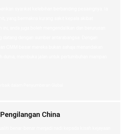
berikan syarikat kelebihan berbanding pesaingnya. Ia
t, yang bermakna kurang sakit kepala akibat
n ini, anda juga boleh mengendalikan dan berurusan
ng datang dengan sumber antarabangsa. Dengan
tikan CMM besar mereka bukan sahaja menandakan
uruh dunia, membuka jalan untuk pertumbuhan mampan
 Pengilangan China
ualiti benar-benar menjadi nadi kepada kisah kejayaan