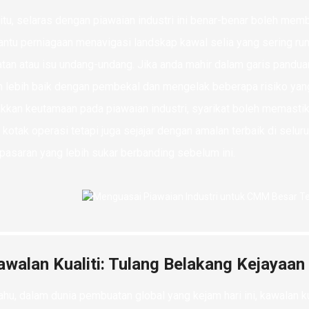
 itu, selaras dengan piawaian industri ini benar-benar boleh mem
tu perniagaan menavigasi landskap kawal selia yang sering rumi
tan atau isu undang-undang. Jika anda mahir dalam garis pandua
 lebih baik dengan pembekal dan mengelak beberapa risiko ya
kkan keutamaan pada piawaian industri, syarikat boleh memas
kotak operasi tetapi juga sejajar dengan amalan terbaik di sel
pasaran yang lebih sukar berbanding sebelum ini.
awalan Kualiti: Tulang Belakang Kejayaan
ahu, dalam dunia pembuatan global yang kejam hari ini, kawalan k