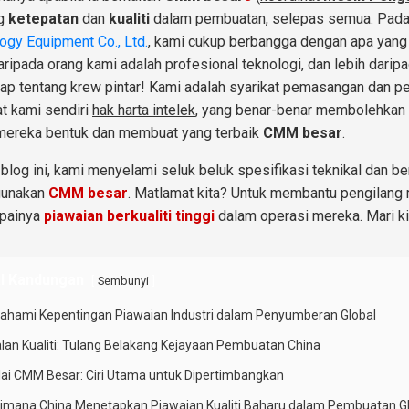
ng
ketepatan
dan
kualiti
dalam pembuatan, selepas semua. Pad
ogy Equipment Co., Ltd.
, kami cukup berbangga dengan apa yang 
ripada orang kami adalah profesional teknologi, dan lebih daripa
ap tentang krew pintar! Kami adalah syarikat pemasangan dan p
at kami sendiri
hak harta intelek
, yang benar-benar membolehkan k
mereka bentuk dan membuat yang terbaik
CMM besar
.
blog ini, kami menyelami seluk beluk spesifikasi teknikal dan b
unakan
CMM besar
. Matlamat kita? Untuk membantu pengilan
painya
piawaian berkualiti tinggi
dalam operasi mereka. Mari ki
l Kandungan
[
]
Sembunyi
hami Kepentingan Piawaian Industri dalam Penyumberan Global
lan Kualiti: Tulang Belakang Kejayaan Pembuatan China
lai CMM Besar: Ciri Utama untuk Dipertimbangkan
imana China Menetapkan Piawaian Kualiti Baharu dalam Pembuatan G