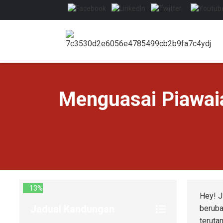
Menguasai Piawai
13%
Hey! J
Jadual Kandungan
beruba
teruta