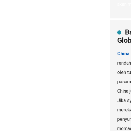
akan m
B
Glob
China
rendah
oleh t
pasara
China 
Jika s
mereka
penyum
memas