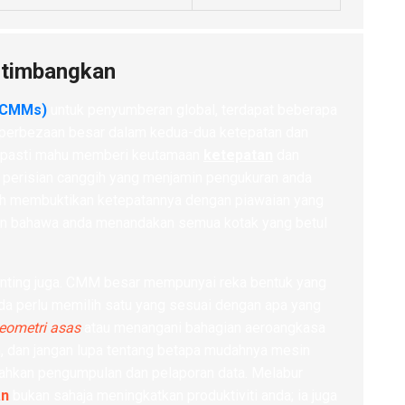
rtimbangkan
 (CMMs)
untuk penyumberan global, terdapat beberapa
t perbezaan besar dalam kedua-dua ketepatan dan
da pasti mahu memberi keutamaan
ketepatan
dan
 perisian canggih yang menjamin pengukuran anda
leh membuktikan ketepatannya dengan piawaian yang
kin bahawa anda menandakan semua kotak yang betul
enting juga. CMM besar mempunyai reka bentuk yang
anda perlu memilih satu yang sesuai dengan apa yang
eometri asas
atau menangani bahagian aeroangkasa
Oh, dan jangan lupa tentang betapa mudahnya mesin
dahkan pengumpulan dan pelaporan data. Melabur
an
bukan sahaja meningkatkan produktiviti anda; ia juga