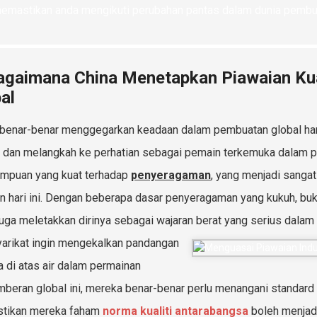
emastikan anda mengikuti perubahan pantas dalam dunia pembu
agaimana China Menetapkan Piawaian Kua
al
benar-benar menggegarkan keadaan dalam pembuatan global hari i
 dan melangkah ke perhatian sebagai pemain terkemuka dalam pen
umpuan yang kuat terhadap
penyeragaman
, yang menjadi sanga
n hari ini. Dengan beberapa dasar penyeragaman yang kukuh, buka
juga meletakkan dirinya sebagai wajaran berat yang serius dala
yarikat ingin mengekalkan pandangan
 di atas air dalam permainan
beran global ini, mereka benar-benar perlu menangani standard pe
tikan mereka faham
norma kualiti antarabangsa
boleh menjadi