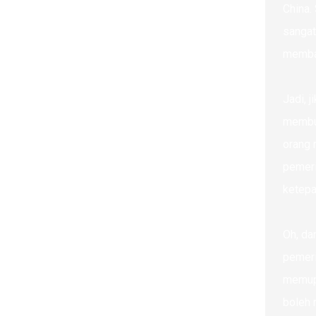
China.
sangat
memban
Jadi, 
membua
orang 
pemeri
ketepa
Oh, da
pemeri
memupu
boleh 