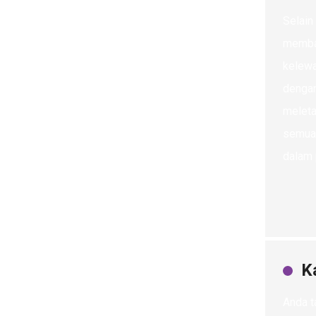
Selain
memban
kelewa
dengan
meleta
semua 
dalam 
K
Anda t