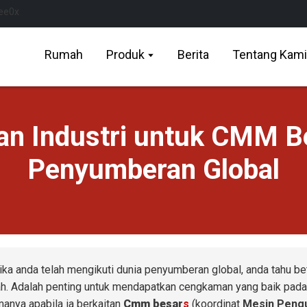
Rumah
Produk
Berita
Tentang Kami
an Industri untuk CMM Be
Penyumberan Global
ika anda telah mengikuti dunia penyumberan global, anda tahu b
h. Adalah penting untuk mendapatkan cengkaman yang baik pada 
manya apabila ia berkaitan
Cmm besar
s
(
koordinat
Mesin Peng