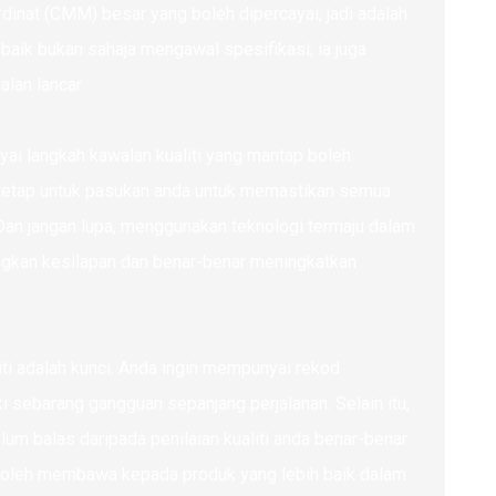
nat (CMM) besar yang boleh dipercayai, jadi adalah
baik bukan sahaja mengawal spesifikasi; ia juga
lan lancar.
ai langkah kawalan kualiti yang mantap boleh
 tetap untuk pasukan anda untuk memastikan semua
. Dan jangan lupa, menggunakan teknologi termaju dalam
ngkan kesilapan dan benar-benar meningkatkan
liti adalah kunci. Anda ingin mempunyai rekod
 sebarang gangguan sepanjang perjalanan. Selain itu,
 balas daripada penilaian kualiti anda benar-benar
boleh membawa kepada produk yang lebih baik dalam