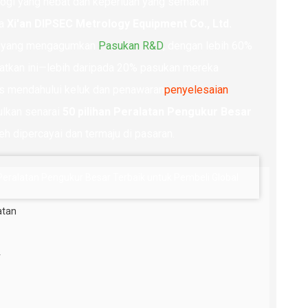
ogi yang hebat dan keperluan yang semakin
ka
Xi'an DIPSEC Metrology Equipment Co., Ltd.
tu yang mengagumkan
Pasukan R&D
, dengan lebih 60%
patkan ini—lebih daripada 20% pasukan mereka
us mendahului keluk dan penawaran
penyelesaian
ulkan senarai
50 pilihan Peralatan Pengukur Besar
h dipercayai dan termaju di pasaran.
atan
r