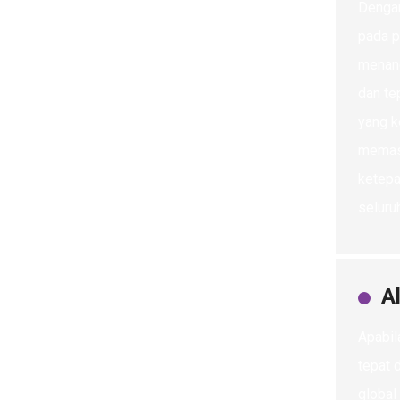
Dengan
pada p
menang
dan te
yang k
memast
ketepa
seluru
A
Apabil
tepat 
global