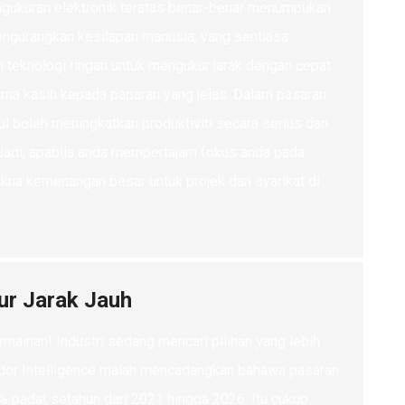
engukuran elektronik teratas benar-benar menumpukan
ngurangkan kesilapan manusia, yang sentiasa
teknologi ringan untuk mengukur jarak dengan cepat
rima kasih kepada paparan yang jelas. Dalam pasaran
tul boleh meningkatkan produktiviti secara serius dan
. Jadi, apabila anda mempertajam fokus anda pada
kna kemenangan besar untuk projek dan syarikat di
kur Jarak Jauh
ermainan! Industri sedang mencari pilihan yang lebih
ordor Intelligence malah mencadangkan bahawa pasaran
% padat setahun dari 2021 hingga 2026. Itu cukup