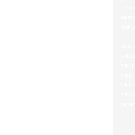
mengag
tepat 
jarak 
Salah 
untuk 
agak p
tinggi
teknol
keberk
berke