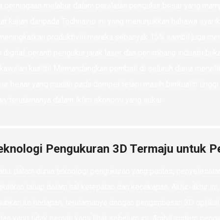
a perniagaan melabur dalam peralatan pengukur besar yang mampu
at kajian daripada Technavio ini yang menunjukkan bahawa syar
meningkatkan produktiviti mereka sebanyak 15% sambil juga meng
 digital, peranti pengukur jarak laser dan penimbang industri b
kawalan kualiti! Memandangkan pembeli di seluruh dunia meneliti 
ur besar yang mudah pada dompet tetapi masih berkualiti tinggi
, terutamanya dalam iklim ekonomi yang sukar.
eknologi Pengukuran 3D Termaju untuk P
ahu, dalam dunia teknologi pengukuran yang pantas, penyelesaia
katkan tahap dalam hal ketepatan dan kecekapan. Akhir-akhir ini
ubkan ke hadapan, terutamanya dengan pengimbasan 3D optikal
tan yang tidak pernah kami lihat sebelum ini. Ambil sistem peng