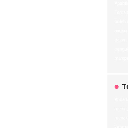
Apabil
Terdap
boleh 
angkup
dalam 
penguk
mampan
T
Anda t
mening
menakj
ketepa