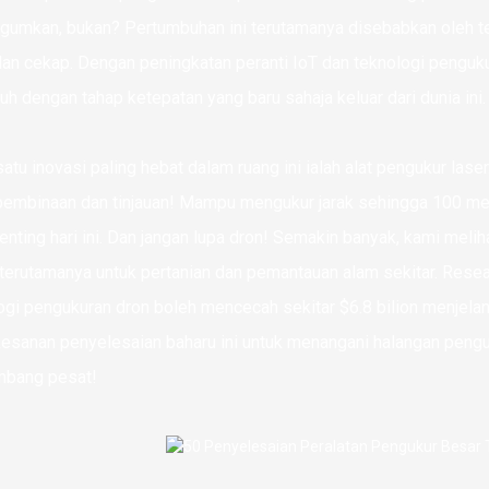
umkan, bukan? Pertumbuhan ini terutamanya disebabkan oleh te
dan cekap. Dengan peningkatan peranti IoT dan teknologi penguku
jauh dengan tahap ketepatan yang baru sahaja keluar dari dunia ini.
satu inovasi paling hebat dalam ruang ini ialah alat pengukur l
pembinaan dan tinjauan! Mampu mengukur jarak sehingga 100 met
enting hari ini. Dan jangan lupa dron! Semakin banyak, kami meli
, terutamanya untuk pertanian dan pemantauan alam sekitar. Rese
ogi pengukuran dron boleh mencecah sekitar $6.8 bilion menjel
esanan penyelesaian baharu ini untuk menangani halangan penguk
mbang pesat!