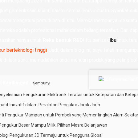
lion
menjelang 2025! Ini semua berkat beberapa kemajuan teknol
gkat
pemeriksaan kualiti
dalam semua jenis industri. Syarikat su
benar mengetuai pertuduhan di sini. Mereka mempunyai sesua
mereka adalah profesional mahir dalam bidang tersebut. Dan da
kasikan hanya untuk
Reka bentuk R&D
! Itu serius c
ibu
untuk ter
ur berteknologi tinggi
. Jadi, dalam blog ini, saya telah mengump
k
di luar sana, memudahkan anda mencari produk yang paling bole
l Kandungan
[
]
Sembunyi
enyelesaian Pengukuran Elektronik Teratas untuk Ketepatan dan Ketep
rnatif Inovatif dalam Peralatan Pengukur Jarak Jauh
nti Pengukur Mampan untuk Pembeli yang Mementingkan Alam Sekita
 Pengukur Besar Mampu Milik: Pilihan Mesra Belanjawan
ologi Pengukuran 3D Termaju untuk Pengguna Global