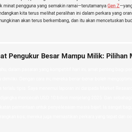
k minat pengguna yang semakin ramai—terutamanya
Gen Z
—yang
angkan kita terus melihat peralihan ini dalam perkara yang or
ungkinan akan terus berkembang, dan itu akan mencetuskan bud
lat Pengukur Besar Mampu Milik: Pilihan
ahu, dalam pasaran yang kompetitif hari ini, amat penting bagi p
dimiliki. Dengan cara ini, mereka benar-benar boleh mengopti
 terlalu tipis. Saya menemui laporan ini daripada Market Resea
 dijangka mencecah USD 10 bilion menjelang 2025. Dan sebahagi
katan permintaan untuk penyelesaian mesra bajet. Ia sangat bag
angkan kos; mereka juga memastikan perkara yang tepat dan ce