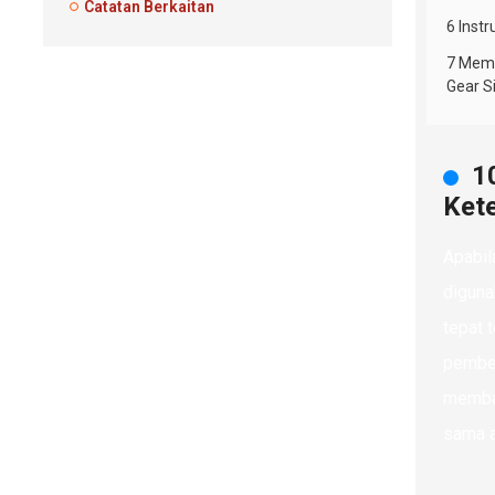
Catatan Berkaitan
6 Inst
7 Mema
Gear Si
1
Ket
Apabil
diguna
tepat 
pembel
membaw
sama a