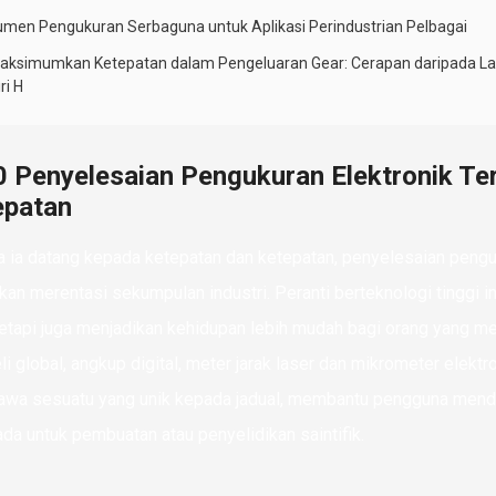
rumen Pengukuran Serbaguna untuk Aplikasi Perindustrian Pelbagai
ksimumkan Ketepatan dalam Pengeluaran Gear: Cerapan daripada Lapo
ri H
0 Penyelesaian Pengukuran Elektronik Te
epatan
a ia datang kepada ketepatan dan ketepatan, penyelesaian penguk
kan merentasi sekumpulan industri. Peranti berteknologi tinggi 
tetapi juga menjadikan kehidupan lebih mudah bagi orang yang me
i global, angkup digital, meter jarak laser dan mikrometer elektro
a sesuatu yang unik kepada jadual, membantu pengguna mendap
da untuk pembuatan atau penyelidikan saintifik.