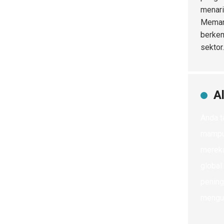
menari
Memand
berkem
sektor.
A
Anda t
mampu 
mereka
global
pening
mengur