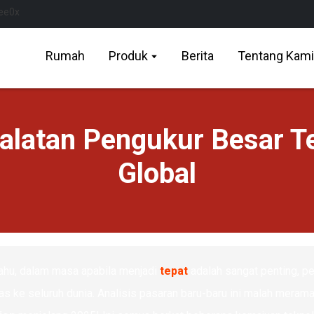
Rumah
Produk
Berita
Tentang Kami
alatan Pengukur Besar T
Global
ahu, dalam masa apabila menjadi
tepat
adalah sangat penting, p
as ke seluruh dunia. Analisis pasaran baru-baru ini malah mera