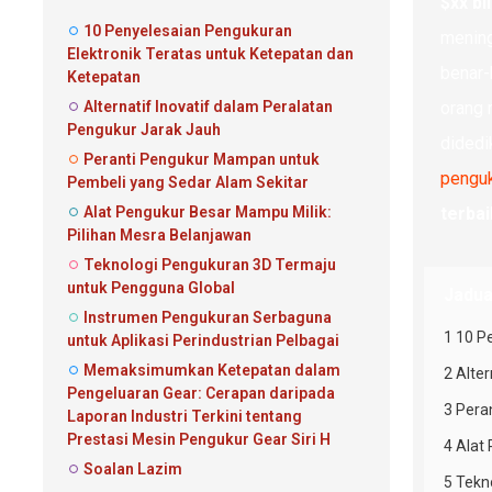
$xx bi
10 Penyelesaian Pengukuran
menin
Elektronik Teratas untuk Ketepatan dan
benar-
Ketepatan
Alternatif Inovatif dalam Peralatan
orang 
Pengukur Jarak Jauh
didedi
Peranti Pengukur Mampan untuk
penguk
Pembeli yang Sedar Alam Sekitar
Alat Pengukur Besar Mampu Milik:
terbai
Pilihan Mesra Belanjawan
Teknologi Pengukuran 3D Termaju
untuk Pengguna Global
Jadua
Instrumen Pengukuran Serbaguna
1 10 P
untuk Aplikasi Perindustrian Pelbagai
Memaksimumkan Ketepatan dalam
2 Alte
Pengeluaran Gear: Cerapan daripada
3 Pera
Laporan Industri Terkini tentang
Prestasi Mesin Pengukur Gear Siri H
4 Alat
Soalan Lazim
5 Tekn