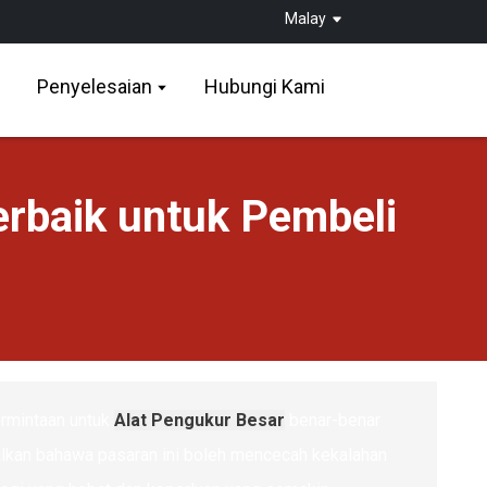
Malay
Penyelesaian
Hubungi Kami
erbaik untuk Pembeli
ermintaan untuk
Alat Pengukur Besar
benar-benar
malkan bahawa pasaran ini boleh mencecah kekalahan