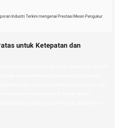
ran Industri Terkini mengenai Prestasi Mesin Pengukur
ratas untuk Ketepatan dan
uran elektronik telah benar-benar datang jauh dan kini
ini bukan sahaja memberikan anda hasil yang sangat
nggunakannya. Jika anda melihat apa yang dicari oleh
nik pastinya antara kegemaran. Setiap alat ini
atkan ukuran yang paling penting itu dengan betul—