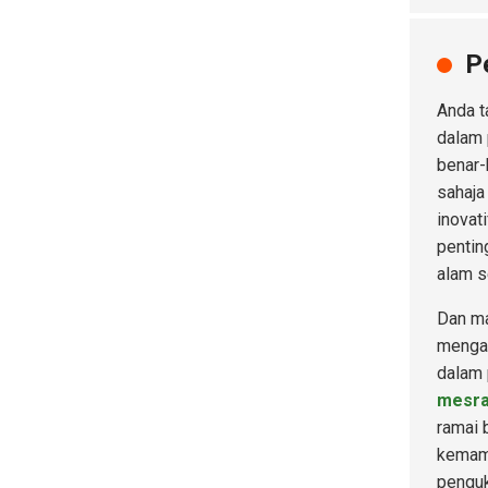
P
Anda t
dalam 
benar-
sahaja
inovat
pentin
alam s
Dan ma
mengam
dalam 
mesra
ramai 
kemamp
penguk