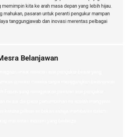
 memimpin kita ke arah masa depan yang lebih hijau.
ang mahukan, pasaran untuk peranti pengukur mampan
aya tanggungjawab dan inovasi merentas pelbagai
 Mesra Belanjawan
erniagaan untuk mencari alat pengukur besar yang
mumkan operasi mereka tanpa meregangkan belanjawan
rch Future yang mengatakan pasaran alat pengukur
an besar daripada pertumbuhan itu adalah mengenai
us kerana pilihan ini bukan sahaja membantu dalam
kap merentas industri yang berbeza.