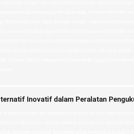
 teknologi canggih dan reka bentuk yang bijak, penyelesaian p
enyampaian ukuran yang boleh dipercayai. Mereka membantu me
. Ambil meter jarak laser, sebagai contoh—mereka menggunakan 
pat, manakala angkup digital direka untuk bacaan yang mudah, te
ompetitif hari ini, memilih peralatan pengukur elektronik yang be
ikan segala-galanya tersusun mengikut kualiti dari segi kualiti
tan, ia bukan sahaja mengemas proses anda; ia juga boleh berma
h peta.
lternatif Inovatif dalam Peralatan Pengu
a ia datang kepada alat pengukur jarak jauh, inovasi ialah nama p
dan boleh dipercayai. Laporan pasaran baru-baru ini daripada M
 untuk peralatan pengukur ditetapkan untuk berkembang pada 6.5