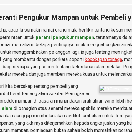
eranti Pengukur Mampan untuk Pembeli y
ahu, apabila semakin ramai orang mula berfikir tentang kesan mer
permintaan untuk
peranti pengukur mampan
, terutamanya dala
benar memahami betapa pentingnya untuk menggabungkan amala
 untuk menggembirakan pelanggan lagi; ia juga tentang meningkatk
if yang membantu dengan perkara seperti
kecekapan tenaga
, me
g bagi sesiapa yang serius tentang kelestarian alam sekitar. Peny
ekitar mereka dan juga memberi mereka kuasa untuk melancarkan 
ri kita bercakap tentang pembeli yang
bil berat tentang alam sekitar. Peningkatan
produk mampan di pasaran menandakan arah aliran yang lebih b
 alam
di bahagian atas senarai mereka apabila mereka membuat
bahkan sanggup membelanjakan sedikit tambahan untuk item y
anan, yang akhirnya diterjemahkan kepada angka jualan yang ku
uran mampan, perniagaan bukan sahaja boleh memainkan peranan 