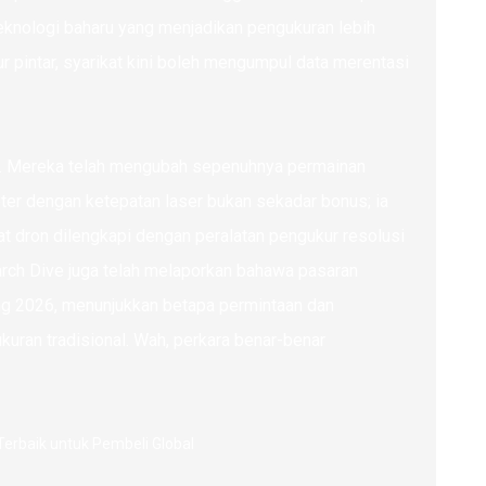
knologi baharu yang menjadikan pengukuran lebih
r pintar, syarikat kini boleh mengumpul data merentasi
aser. Mereka telah mengubah sepenuhnya permainan
er dengan ketepatan laser bukan sekadar bonus; ia
hat dron dilengkapi dengan peralatan pengukur resolusi
arch Dive juga telah melaporkan bahawa pasaran
ang 2026, menunjukkan betapa permintaan dan
uran tradisional. Wah, perkara benar-benar