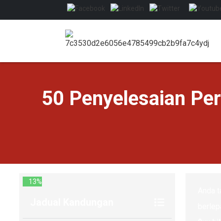
50 Penyelesaian Per
13%
Anda t
Jadual Kandungan
berlep