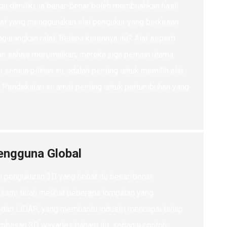
 dimiliki, ia benar-benar boleh membuahkan hasil.
ikat yang menggunakan alat pengukur yang berkesan
urangkan ralat. Betapa kerennya itu? Alat seperti
ukan sahaja menjimatkan; mereka juga pemain utama
semua pilihan ini, adalah penting untuk memilih alat
. Pendekatan ini amat penting untuk pertumbuhan yang
engguna Global
n pengukuran 3D yang hebat itu benar-benar
, kami telah melihat beberapa lompatan yang
 dan LiDAR, yang membantu industri mencapai tahap
imbasan 3D wayarles baharu itu, sebagai contoh;