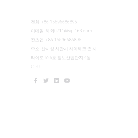
문의하기
전화: +86-15596686895
이메일: 해외0711@vip.163.com
왓츠앱: +86-15596686895
주소: 산시성 시안시 하이테크 존 시
타이로 526호 정보산업단지 4동
C1-01