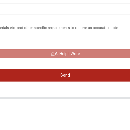
AI Helps Write
Send