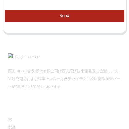
Send
西安DIPSEC計測設備有限公司は西安経済技術開発区に位置し、技
術研究開発および製造センターは西安ハイテク開発区情報産業パー
ク第2期西台路526号にあります。
情報
家
製品