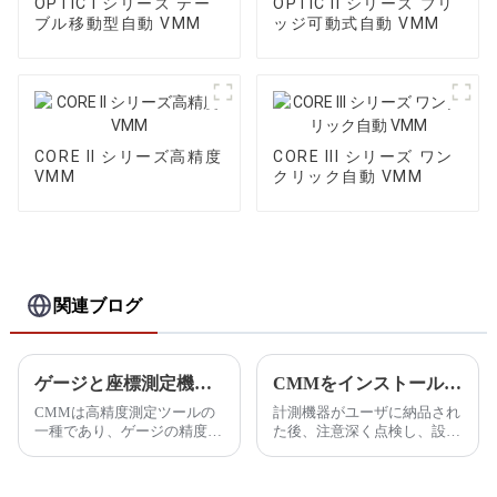
OPTIC I シリーズ テー
OPTIC II シリーズ ブリ
ブル移動型自動 VMM
ッジ可動式自動 VMM
CORE II シリーズ高精度
CORE III シリーズ ワン
VMM
クリック自動 VMM
関連ブログ
ゲージと座標測定機の比較
CMMをインストールする前の準備とは
CMMは高精度測定ツールの
計測機器がユーザに納品され
一種であり、ゲージの精度を
た後、注意深く点検し、設置
含め、ほぼすべての部品を測
場所、輸送経路、輸送など、
定できます。座標測定機
設置に必要な準備を行ってく
（CMM）は…
ださい。