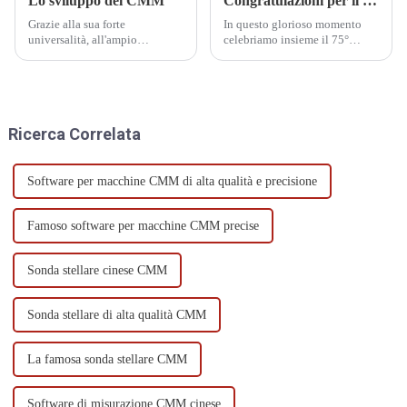
Lo sviluppo del CMM
Congratulazioni per il 75° anniversario della fondazione della Repubblica Popolare Cinese
Grazie alla sua forte
In questo glorioso momento
universalità, all'ampio
celebriamo insieme il 75°
intervallo di misurazione,
anniversario della fondazione
all'elevata precisione,
della Repubblica Popolare
all'elevata efficienza, alle
Cinese.
buone prestazioni e alla
possibilità di collegamento a
Ricerca Correlata
sistemi di produzione flessibili,
la CMM è diventata una specie
di grande...
Software per macchine CMM di alta qualità e precisione
Famoso software per macchine CMM precise
Sonda stellare cinese CMM
Sonda stellare di alta qualità CMM
La famosa sonda stellare CMM
Software di misurazione CMM cinese