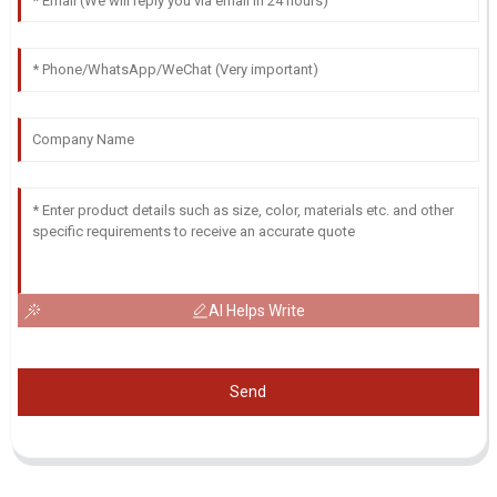
AI Helps Write
Send