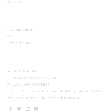
Contattaci
Categorie Di Prodotto
Macchina di misura
VMM
Pezzi di ricambio
Contattaci
Tel: +86-15596686895
E-Mail: overseas0711@vip.163.com
WhatsApp: +86-15596686895
Indirizzo: C1-01, Edificio 4, Parco Industriale Informativo, n. 526, Xitai
Road, Zona Hightech, Xi'an, Provincia dello Shaanxi