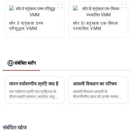
कोर II श्रृंखला उच्च
कोर III श्रृंखला एक-क्लिक
परिशुद्धता VMM
स्वचालित VMM
संबंधित ब्लॉग
मापन पर्यावरणीय त्रुटि क्या है
आयामी विचलन का परिचय
माप पर्यावरण त्रुटि माप प्रक्रिया के
आयामी विचलन आयामों के
दौरान बाहरी तापमान, आर्द्रता, वायु
बीजगणितीय अंतर को उनके नाममात्र
दबाव, विद्युत चुम्बकीय क्षेत्र, कंपन और
आयामों से घटाकर प्राप्त किया जाता
प्रकाश के कारण होने वाली त्रुटि को
है, जिसे वास्तविक विचलन और सीमा
संदर्भित करती है।
विचलन में विभाजित किया जा सकता
है।
संबंधित खोज