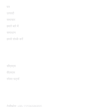
घर
उत्पादों
समाचार
हमारे बारे में
समाधान
हमसे संपर्क करें
उत्पाद श्रेणियां
सीएमएम
वीएमएम
स्पेयर पार्ट्स
हमसे संपर्क करें
टेलीफ़ोन: +86-15596686895