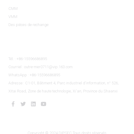
CMM
VMM
Des pièces de rechange
Contactez-Nous
Tél. : +86-15596686895
Courriel : outre-mer0711@vip.163.com
WhatsApp : +86-15596686895
Adresse : C1-01, Bâtiment 4, Parc industriel d'information, n° 526,
Xitai Road, Zone de haute technologie, Xi'an, Province du Shaanxi
Copyright © 2024 DIPSEC Tous droits réservés