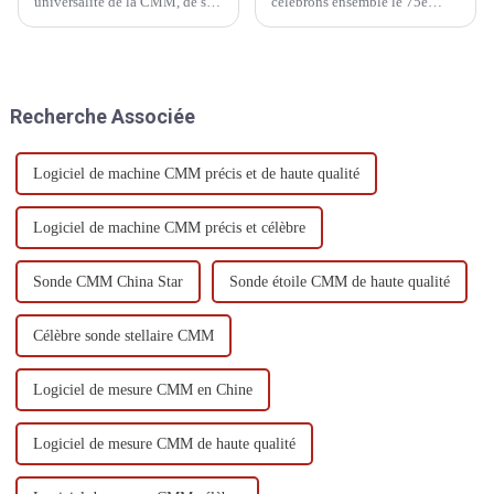
universalité de la CMM, de sa
célébrons ensemble le 75e
large plage de mesure, de sa
anniversaire de la fondation de
haute précision, de son
la République populaire de
rendement élevé, de ses bonnes
Chine.
performances et de sa
possibilité de connexion à un
Recherche Associée
système de fabrication flexible,
elle est devenue une sorte de
grande...
Logiciel de machine CMM précis et de haute qualité
Logiciel de machine CMM précis et célèbre
Sonde CMM China Star
Sonde étoile CMM de haute qualité
Célèbre sonde stellaire CMM
Logiciel de mesure CMM en Chine
Logiciel de mesure CMM de haute qualité