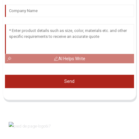
AI Helps Write
Send