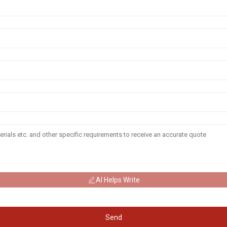
AI Helps Write
Send