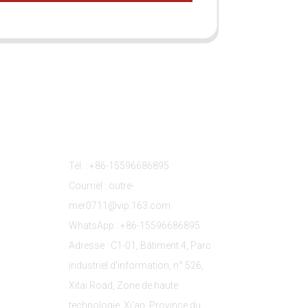
s
Contactez-Nous
Tél. : +86-15596686895
Courriel : outre-
mer0711@vip.163.com
WhatsApp : +86-15596686895
Adresse : C1-01, Bâtiment 4, Parc
industriel d'information, n° 526,
Xitai Road, Zone de haute
technologie, Xi'an, Province du