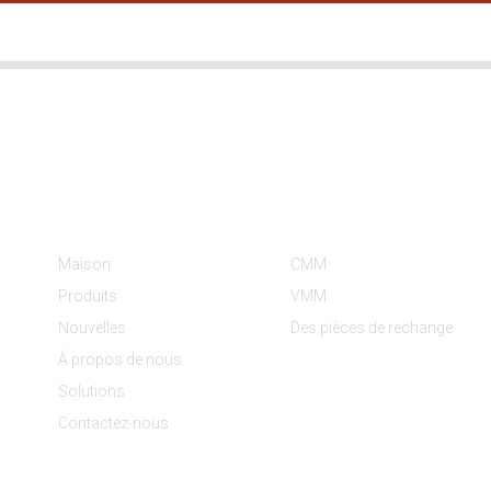
Informations
Catégories De Produit
Maison
CMM
Produits
VMM
Nouvelles
Des pièces de rechange
À propos de nous
Solutions
Contactez-nous