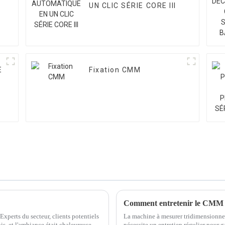
UN CLIC SÉRIE CORE III
E
Fixation CMM
Comment entretenir le CMM p
 Experts du secteur, clients potentiels
La machine à mesurer tridimensionnel
is, et l'ambiance était chaleureuse.
nécessite un entretien régulier pour ga