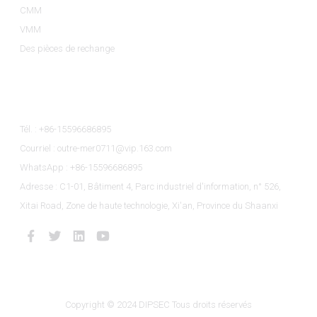
CMM
VMM
Des pièces de rechange
Contactez-Nous
Tél. : +86-15596686895
Courriel : outre-mer0711@vip.163.com
WhatsApp : +86-15596686895
Adresse : C1-01, Bâtiment 4, Parc industriel d'information, n° 526,
Xitai Road, Zone de haute technologie, Xi'an, Province du Shaanxi
Copyright © 2024 DIPSEC Tous droits réservés