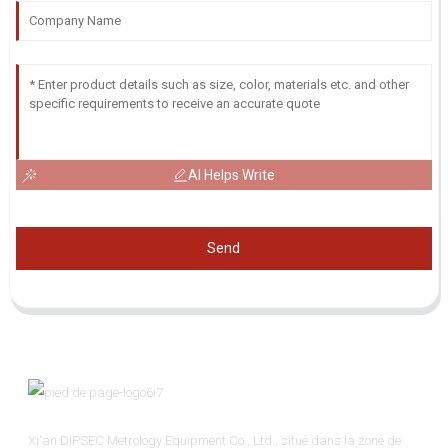
AI Helps Write
Send
Xi'an DIPSEC Metrology Equipment Co., Ltd., situé dans la zone de