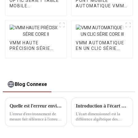
OPTIC SÉRIE I TABLE
PONT MOBILE
MOBILE
AUTOMATIQUE VMM
AUTOMATIQUE VMM
SÉRIE OPTIC II
VMM HAUTE
VMM AUTOMATIQUE
PRÉCISION SÉRIE
EN UN CLIC SÉRIE
CORE II
CORE III
Blog Connexe
Quelle est l'erreur environnementale de mesure
Introduction à l'écart dimensionnel
L'erreur d'environnement de
L'écart dimensionnel est la
mesure fait référence à l'erreur
différence algébrique des
causée par la température
dimensions moins leurs
externe, l'humidité, la pression
dimensions nominales, qui
atmosphérique, le champ
peut être divisée en écart réel et