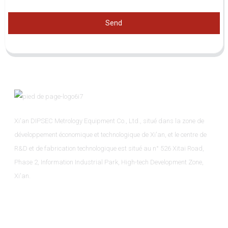
Send
Xi'an DIPSEC Metrology Equipment Co., Ltd., situé dans la zone de
développement économique et technologique de Xi'an, et le centre de
R&D et de fabrication technologique est situé au n° 526 Xitai Road,
Phase 2, Information Industrial Park, High-tech Development Zone,
Xi'an.
Informations