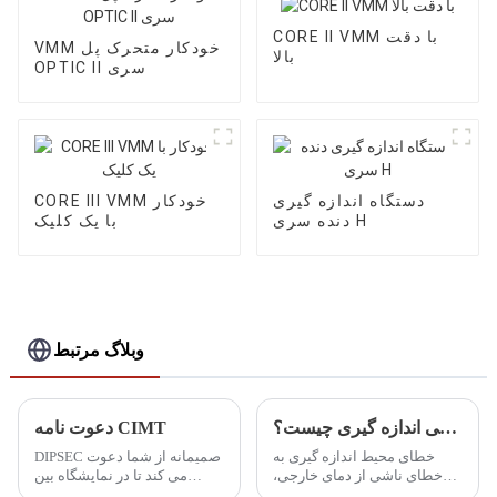
CORE II VMM با دقت
VMM خودکار متحرک پل
بالا
OPTIC II سری
دستگاه اندازه گیری
CORE III VMM خودکار
دنده سری H
با یک کلیک
وبلاگ مرتبط
خطای محیطی اندازه گیری چیست؟
دعوت نامه CIMT
خطای محیط اندازه گیری به
DIPSEC صمیمانه از شما دعوت
خطای ناشی از دمای خارجی،
می کند تا در نمایشگاه بین
رطوبت، فشار هوا، میدان
المللی ماشین ابزار CIMT چین