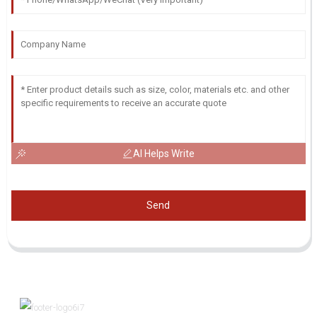
AI Helps Write
Send