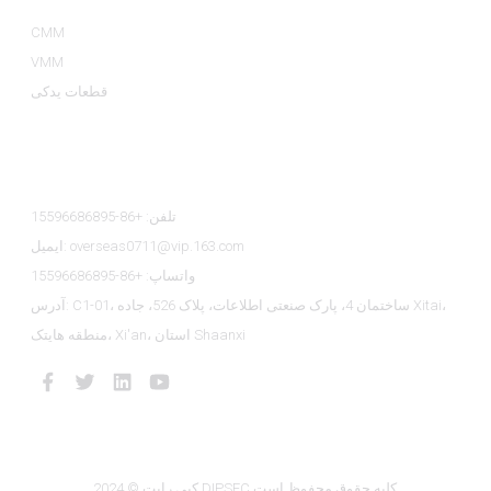
CMM
VMM
قطعات یدکی
تماس با ما
تلفن: +86-15596686895
ایمیل: overseas0711@vip.163.com
واتساپ: +86-15596686895
آدرس: C1-01، ساختمان 4، پارک صنعتی اطلاعات، پلاک 526، جاده Xitai،
منطقه هایتک، Xi'an، استان Shaanxi
کپی رایت © 2024 DIPSEC کلیه حقوق محفوظ است