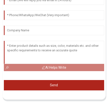
AI Helps Write
Send