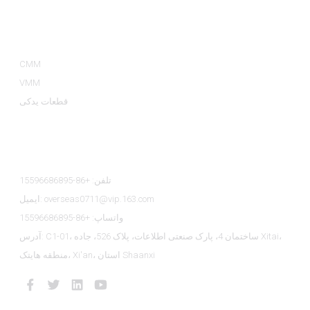
دسته بندی محصولات
CMM
VMM
قطعات یدکی
تماس با ما
تلفن: +86-15596686895
ایمیل: overseas0711@vip.163.com
واتساپ: +86-15596686895
آدرس: C1-01، ساختمان 4، پارک صنعتی اطلاعات، پلاک 526، جاده Xitai،
منطقه هایتک، Xi'an، استان Shaanxi