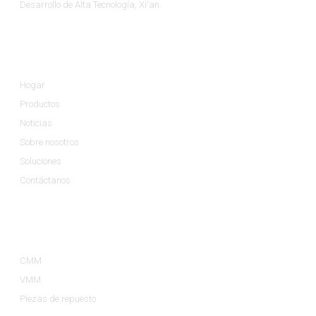
Desarrollo de Alta Tecnología, Xi'an.
Información
Hogar
Productos
Noticias
Sobre nosotros
Soluciones
Contáctanos
Categorías De Productos
CMM
VMM
Piezas de repuesto