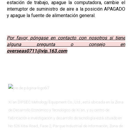
estación de trabajo, apague la computadora, cambie el
interruptor de suministro de aire a la posición APAGADO
y apague la fuente de alimentación general.
Por favor, póngase en contacto con nosotros si tiene
alguna pregunta o consejo en
overseas0711@vip.163.com
Xi'an DIPSEC Metrology Equipment Co., Ltd., está ubicada en la Zona
de Desarrollo Económico y Tecnológico de Xi'an, y su centro de
fabricación e investigación y desarrollo de tecnología está situado en
No.526 Xitai Road, Fase 2, Parque Industrial de Información, Zona de