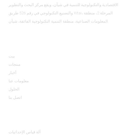
الاقتصادية والتكنولوجية للتنمية في شيآن، ويقع مركز البحث والتطوير
والتصنيع التكنولوجي في رقم 526 طريق Xitai، المرحلة 2، منطقة
المعلومات الصناعية، منطقة التنمية التكنولوجية الفائقة، شيآن.
معلومة
بيت
منتجات
أخبار
معلومات عنا
الحلول
اتصل بنا
فئات المنتجات
آلة قياس الإحداثيات