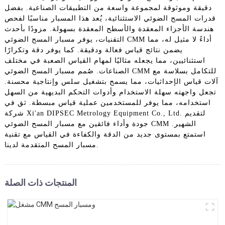
دقيقة وموثوقة لمجموعة واسعة من التطبيقات الصناعية. بفضل
قدرات المسح الضوئي الاستثنائية، يُعد هذا المسبار مناسبًا لفحص
هندسة الأجزاء المعقدة والأسطح المعقدة بسهولة. مزودًا بأحدث
التقنيات، يوفر مسبار المسح الضوئي CMM أداءً لا مثيل له، مما
يضمن نتائج قياس فعالة ودقيقة. كما يوفر دقة وتكرارًا
استثنائيين، مما يجعله مثاليًا لمهام القياس الصعبة في مختلف
الصناعات. صُمم مسبار المسح الضوئي CMM للتكامل بسلاسة مع
آلات قياس الإحداثيات، مما يسمح بتشغيل سلس وإنتاجية محسنة.
تجعل واجهته سهلة الاستخدام وأدوات التحكم البديهية من السهل
استخدامه، مما يوفر للمستخدمين عملية قياس مبسطة. ثق في
شركة Xi'an DIPSEC Metrology Equipment Co., Ltd. لتقديم
جودة وأداء فائقين مع مسبار المسح الضوئي CMM الشهير.
استمتع بمستوى جديد من الدقة والكفاءة في القياس مع تقنية
مسبار المسح المتقدمة لدينا.
المنتجات ذات الصلة