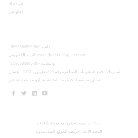
في ام ام
قطع غيار
اتصل بنا
هاتف: +86-15596686895
البريد الإلكتروني: overside0711@vip.163.com
واتساب: +86-15596686895
العنوان: C1-01، المبنى 4، مجمع المعلومات الصناعي، رقم 526، طريق
شيتاي، منطقة التكنولوجيا الفائقة، شيآن، مقاطعة شنشي
جميع الحقوق محفوظة © 2024 DIPSEC
البحث الأعلى
خريطة الموقع
أفضل مدونة