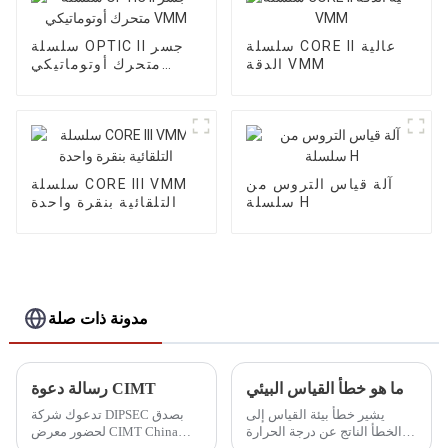
سلسلة CORE II عالية
سلسلة OPTIC II جسر
الدقة VMM
متحرك أوتوماتيكي
VMM
آلة قياس التروس من
سلسلة CORE III VMM
سلسلة H
التلقائية بنقرة واحدة
مدونة ذات صلة
ما هو خطأ القياس البيئي
رسالة دعوة CIMT
يشير خطأ بيئة القياس إلى
تدعوك شركة DIPSEC بصدق
الخطأ الناتج عن درجة الحرارة
لحضور معرض CIMT China