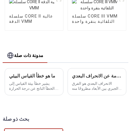
سلسلة CORE III VMM
سلسلة CORE II عالية
التلقائية بنقرة واحدة
الدقة VMM
مدونة ذات صلة
مقدمة عن الانحراف البعدي
ما هو خطأ القياس البيئي
الانحراف البعدي هو الفرق
يشير خطأ بيئة القياس إلى
الجبري بين الأبعاد مطروحًا منه
الخطأ الناتج عن درجة الحرارة
أبعادها الاسمية، والذي يمكن
الخارجية والرطوبة وضغط الهواء
تقسيمه إلى انحراف فعلي
والمجال الكهرومغناطيسي
وانحراف حدي.
والاهتزاز والضوء أثناء عملية
القياس.
بحث ذو صلة