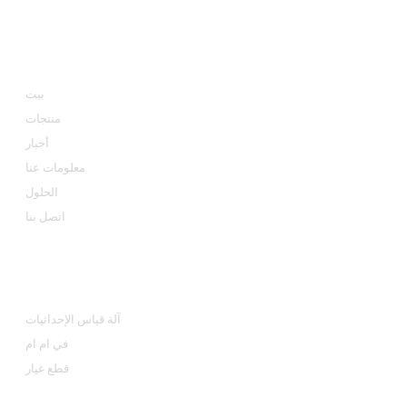
معلومة
بيت
منتجات
أخبار
معلومات عنا
الحلول
اتصل بنا
فئات المنتجات
آلة قياس الإحداثيات
في ام ام
قطع غيار