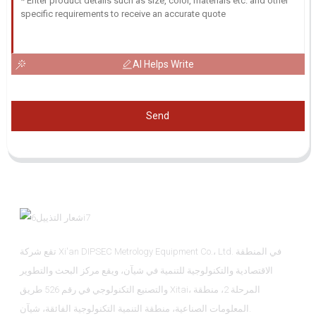
AI Helps Write
Send
تقع شركة Xi'an DIPSEC Metrology Equipment Co.، Ltd. في المنطقة
الاقتصادية والتكنولوجية للتنمية في شيآن، ويقع مركز البحث والتطوير
والتصنيع التكنولوجي في رقم 526 طريق Xitai، المرحلة 2، منطقة
المعلومات الصناعية، منطقة التنمية التكنولوجية الفائقة، شيآن.